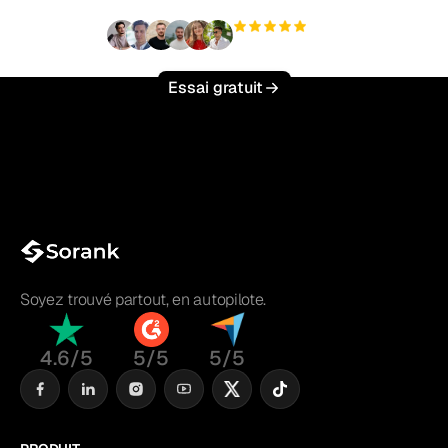
+3 000
utilisateurs
Essai gratuit
Soyez trouvé partout, en autopilote.
4.6/5
5/5
5/5