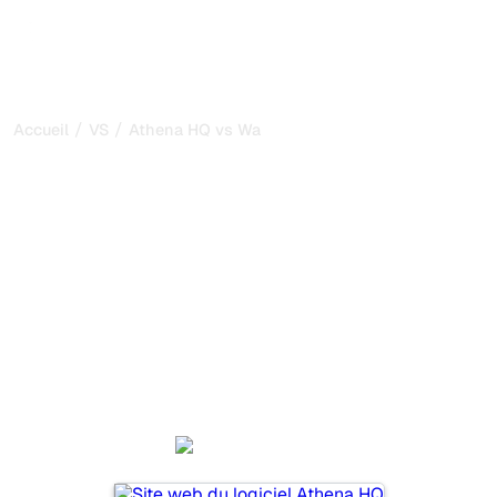
/
/
Accueil
VS
Athena HQ vs Waikay
Athena HQ vs Waikay : ma
comparaison honnête
pour 2026
Athena HQ et Waikay sont deux outils populaires pour
suivre la visibilité dans les systèmes d’IA, mais lequel
répond le mieux à vos besoins ?
Nous comparons leurs fonctionnalités, leurs tarifs et leurs
avantages pour vous aider à choisir l’outil d’IA SEO le
plus adapté à votre stratégie.
Athena HQ