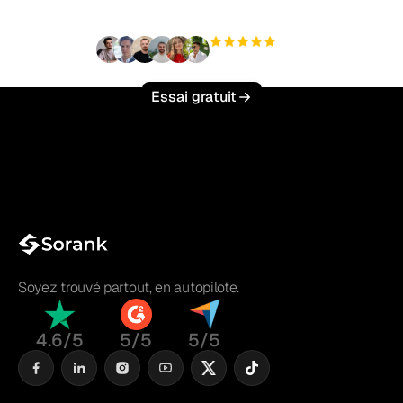
+3 000
utilisateurs
Essai gratuit
Soyez trouvé partout, en autopilote.
4.6/5
5/5
5/5