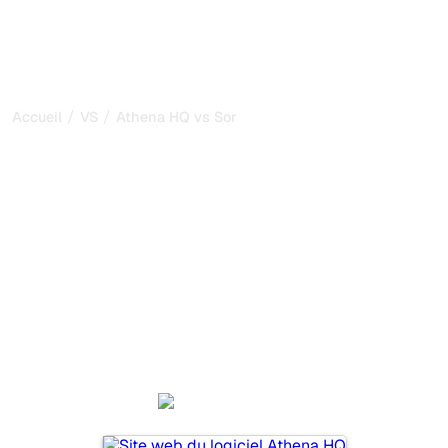
/
/
Accueil
VS
Athena HQ vs Soro
Athena HQ vs Soro : ma
comparaison honnête
pour 2026
Athena HQ et Soro sont deux outils populaires pour suivre
la visibilité dans les systèmes d’IA, mais lequel répond le
mieux à vos besoins ?
Nous comparons leurs fonctionnalités, leurs tarifs et leurs
avantages pour vous aider à choisir l’outil d’IA SEO le
plus adapté à votre stratégie.
Athena HQ