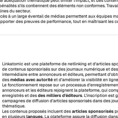
se adéquation thématique peut limiter l'impact, et des conte
pénalités s'ils contiennent des éléments non conformes. Travai
lines du secteur.
 accès à un large éventail de médias permettent aux équipes 
apporter des preuves de performance, tout en maîtrisant les co
Linkatomic est une plateforme de netlinking et d'articles spo
de contenus sponsorisés sur des journaux numérique et des
intermédiaire entre annonceurs et éditeurs, permettant d'ob
des
médias avec autorité
et d'améliorer la visibilité en ligne
Le fonctionnement repose sur un processus d'enregistrement 
annonceurs et les éditeurs rejoignent la plateforme, qui co
enregistrés et des
des milliers d'éditeurs
. L'inscription est
campagnes de diffusion d'articles sponsorisés dans des jou
thématique.
Les contenus proposés incluent des
articles sponsorisés
p
en plusieurs
langues
. La plateforme assure la diffusion dans