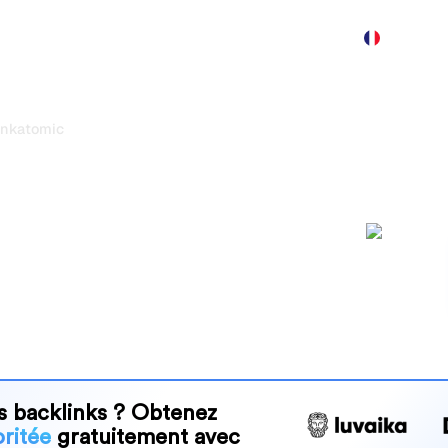
Produit
Tarification
Démo
Plus
inkatomic
etlinking et
orisés
linking et d'articles
rs et éditeurs d'obtenir des
s.
s backlinks ? Obtenez
ritée
gratuitement avec