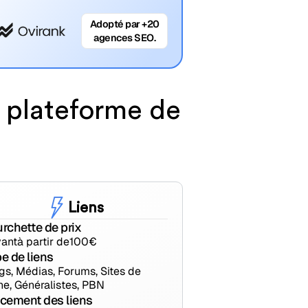
Adopté par +20
agences SEO.
e plateforme de
Liens
rchette de prix
ant
à partir de
100
€
e de liens
gs, Médias, Forums, Sites de
he, Généralistes, PBN
cement des liens