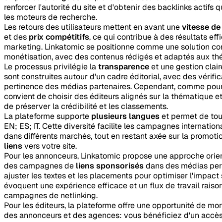
renforcer l'autorité du site et d'obtenir des backlinks actifs
les moteurs de recherche.
Les retours des utilisateurs mettent en avant une
vitesse de
et des
prix compétitifs
, ce qui contribue à des résultats e
marketing. Linkatomic se positionne comme une solution co
monétisation, avec des contenus rédigés et adaptés aux th
Le processus privilégie la
transparence
et une gestion cla
sont construites autour d'un cadre éditorial, avec des vérifi
pertinence des médias partenaires. Cependant, comme pour t
convient de choisir des éditeurs alignés sur la thématique et
de préserver la crédibilité et les classements.
La plateforme supporte
plusieurs langues
et permet de tou
EN; ES; IT. Cette diversité facilite les campagnes internatio
dans différents marchés, tout en restant axée sur la promoti
liens
vers votre site.
Pour les annonceurs, Linkatomic propose une approche orien
des campagnes de
liens sponsorisés
dans des médias pert
ajuster les textes et les placements pour optimiser l'impact 
évoquent une expérience efficace et un flux de travail rais
campagnes de netlinking.
Pour les éditeurs, la plateforme offre une opportunité de mo
des annonceurs et des agences: vous bénéficiez d'un accès