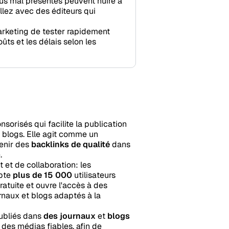
nus mal présentés peuvent nuire à
llez avec des éditeurs qui
marketing de tester rapidement
ûts et les délais selon les
nsorisés qui facilite la publication
 blogs. Elle agit comme un
tenir des
backlinks de qualité
dans
.
et de collaboration: les
mpte
plus de 15 000
utilisateurs
 gratuite et ouvre l'accès à des
rnaux et blogs adaptés à la
ubliés dans
des journaux
et
blogs
 des médias fiables, afin de