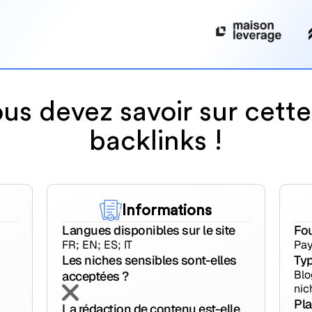
us devez savoir sur cett
backlinks !
Informations
Langues disponibles sur le site
Fou
FR; EN; ES; IT
Pay
Les niches sensibles sont-elles
Typ
Blo
acceptées ?
nic
Pla
La rédaction de contenu est-elle