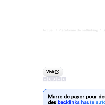
/
/
Accueil
Plateforme de netlinking
L
Linkatomic : N
articles spons
Linkatomic est une plateforme de net
sponsorisés permettant aux annonceu
backlinks de qualité dans des média
Visit
Marre de payer pour de
des
backlinks haute auto