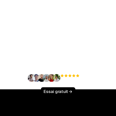
t à augmenter votre tr
organique sans effort 
+3 000
utilisateurs
Essai gratuit