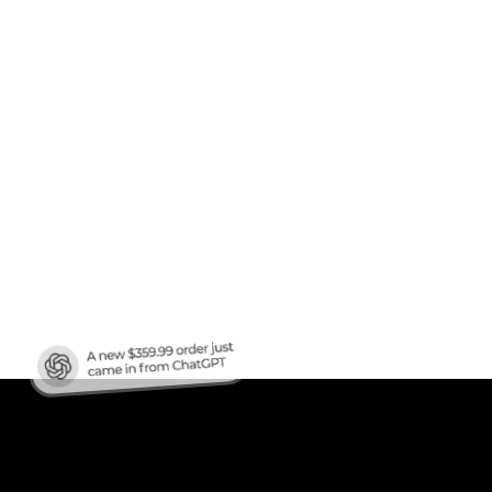
afic
?