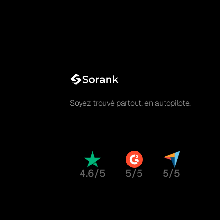
Soyez trouvé partout, en autopilote.
4.6/5
5/5
5/5