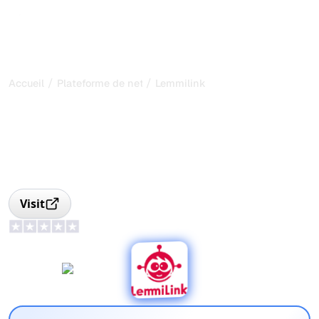
/
/
Accueil
Plateforme de netlinking
Lemmilink
Plateforme de netlinking
LemmiLink
Plateforme de netlinking simple et transparente pour
annonceurs, éditeurs et agences, avec des backlinks de
qualité.
Visit