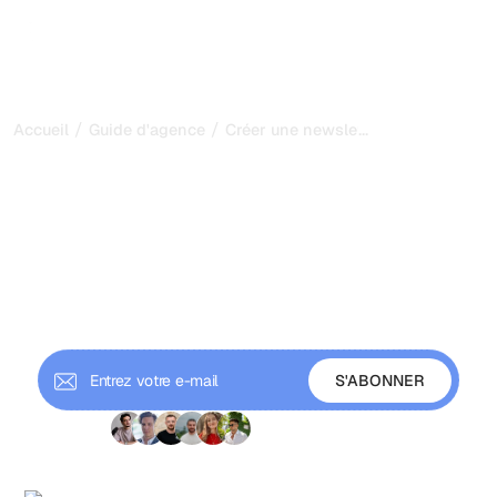
/
/
...
Accueil
Guide d'agence
Créer une newsletter B2B qui génè
Créer une newsletter B2B
qui génère des leads pour
votre agence SEO
Apprenez à créer et développer une newsletter B2B qui
maintient votre agence SEO en tête des prospects et
génère des demandes entrantes régulières.
+9 000 abonnés