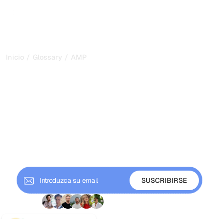
/
/
Inicio
Glossary
AMP
AMP: qué significan las
páginas móviles
aceleradas para el SEO en
2026
AMP (Accelerated Mobile Pages) es un marco para
páginas móviles de carga rápida. Conoce cómo funciona,
si ayuda al SEO y su lugar en 2026.
+ 9'000 suscriptores