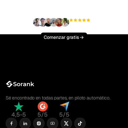
esfuerzo?
+3'000
usuarios
Comenzar gratis
Sé encontrado en todas partes, en piloto automático.
4,5-5
5/5
5/5