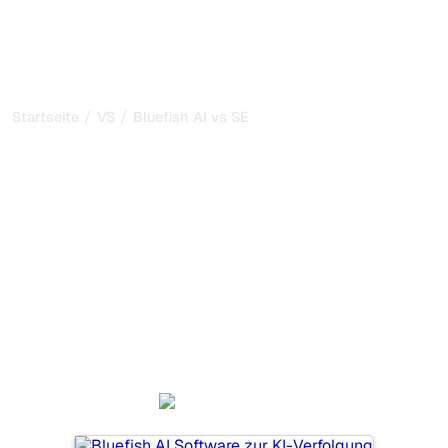
/
/
Startseite
VS
Bluefish AI vs SE Ranking
Bluefish AI vs SE Ranking:
mein ehrlicher Vergleich
für 2026
Bluefish AI und SE Ranking sind zwei beliebte Tools, um
die Sichtbarkeit in KI-Systemen zu verfolgen, aber
welches passt besser zu Ihren Bedürfnissen?
Wir vergleichen Funktionen, Preise und Vorteile, damit Sie
das KI-SEO-Tool wählen können, das am besten zu Ihrer
Strategie passt.
Bluefish AI