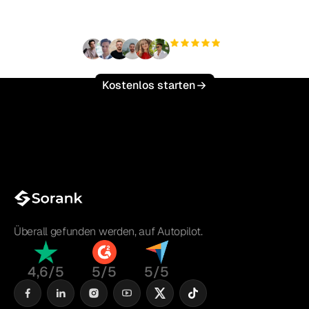
skalieren?
+3.000
Nutzer
Kostenlos starten
Überall gefunden werden, auf Autopilot.
4,6/5
5/5
5/5