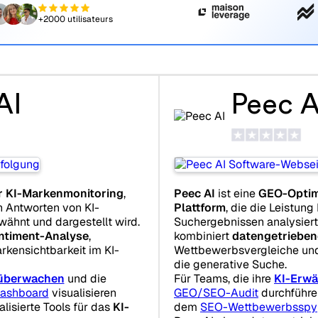
+2000 utilisateurs
AI
Peec A
ür KI-Markenmonitoring
,
Peec AI
ist eine
GEO-Optim
en Antworten von KI-
Plattform
, die die Leistung
ähnt und dargestellt wird.
Suchergebnissen analysiert 
ntiment-Analyse
,
kombiniert
datengetrieben
ensichtbarkeit im KI-
Wettbewerbsvergleiche un
die generative Suche.
überwachen
und die
Für Teams, die ihre
KI-Erwä
ashboard
visualisieren
GEO/SEO-Audit
durchführe
alisierte Tools für das
KI-
dem
SEO-Wettbewerbsspy