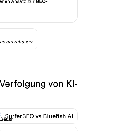
benen Ansatz zur
GEO-
ine aufzubauen!
 Verfolgung von KI-
SurferSEO vs Bluefish AI