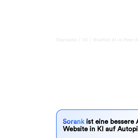
P
/
/
Startseite
VS
Bluefish AI vs Peec A
Bluefish AI vs
ehrlicher Verg
Bluefish AI und Peec AI sind zwei be
Sichtbarkeit in KI-Systemen zu verf
besser zu Ihren Bedürfnissen?
Wir vergleichen Funktionen, Preise u
SEO-Tool wählen können, das am best
Sorank
ist eine bessere 
Website in KI auf Autopi