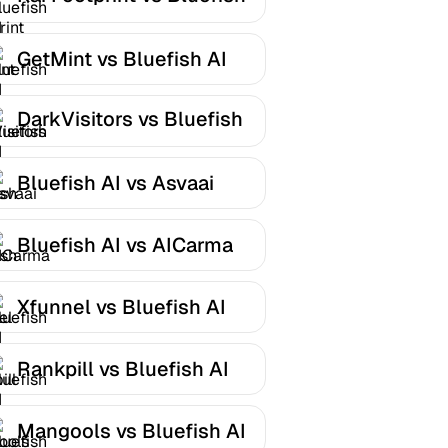
AI
GetMint vs Bluefish AI
DarkVisitors vs Bluefish
AI
Bluefish AI vs Asvaai
Bluefish AI vs AICarma
Xfunnel vs Bluefish AI
Rankpill vs Bluefish AI
Mangools vs Bluefish AI