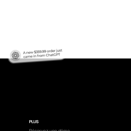
en
ren?
PLUS
Réservez une démo