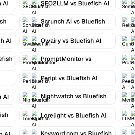
 AI
SEO2LLM vs Bluefish AI
ish
Scrunch AI vs Bluefish
AI
h AI
Qwairy vs Bluefish AI
efish
PromptMonitor vs
Bluefish AI
Peripl vs Bluefish AI
Nightwatch vs Bluefish
h AI
AI
ish
Lorelight vs Bluefish AI
Keyword.com vs Bluefish
h AI