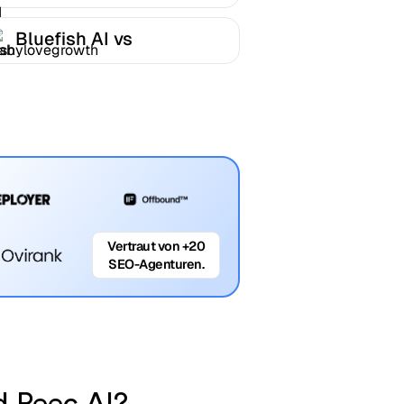
Bluefish AI vs
Babylovegrowth
Vertraut von +20
SEO-Agenturen.