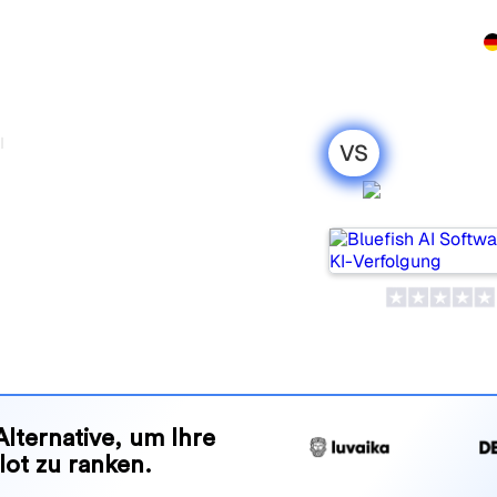
rodukt
Preise
Partnerprogramm
Demo
Kontakt
I
VS
 Peec AI: mein
Bluefish 
leich für 2026
liebte Tools, um die
olgen, aber welches passt
nd Vorteile, damit Sie das KI-
en zu Ihrer Strategie passt.
Alternative, um Ihre
lot zu ranken.