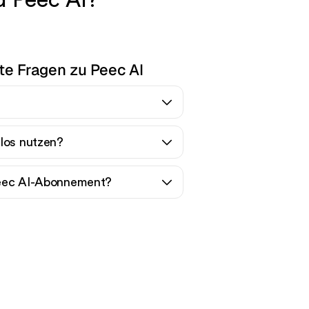
d Peec AI?
te Fragen zu Peec AI
nlos nutzen?
Peec AI-Abonnement?