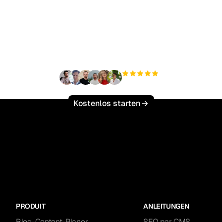
ereit, Ihren organisch
ffic mühelos zu skalie
+3.000
Nutzer
Kostenlos starten
PRODUIT
ANLEITUNGEN
Blog-Content-Planer
SEO par CMS