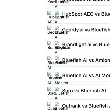
HubSpot AEO vs Blu
AI
Geordy.ai vs Bluefish
Brandlight.ai vs Blue
AI
Bluefish AI vs Amion
Bluefish AI vs AI Mo
Soro vs Bluefish AI
Outrank vs Bluefish 