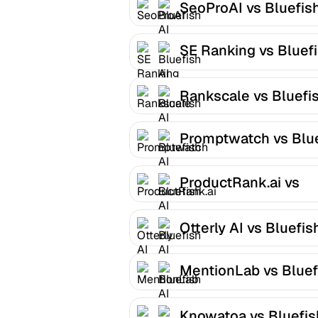
SeoProAI vs Bluefish
SE Ranking vs Bluef
AI
Rankscale vs Bluefis
Promptwatch vs Blu
AI
ProductRank.ai vs
Bluefish AI
Otterly AI vs Bluefis
MentionLab vs Bluef
AI
Knowatoa vs Bluefis