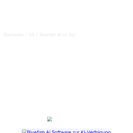
/
/
Startseite
VS
Bluefish AI vs SurferSEO
Bluefish AI vs SurferSEO:
mein ehrlicher Vergleich
für 2026
Bluefish AI und SurferSEO sind zwei beliebte Tools, um
die Sichtbarkeit in KI-Systemen zu verfolgen, aber
welches passt besser zu Ihren Bedürfnissen?
Wir vergleichen Funktionen, Preise und Vorteile, damit Sie
das KI-SEO-Tool wählen können, das am besten zu Ihrer
Strategie passt.
Bluefish AI