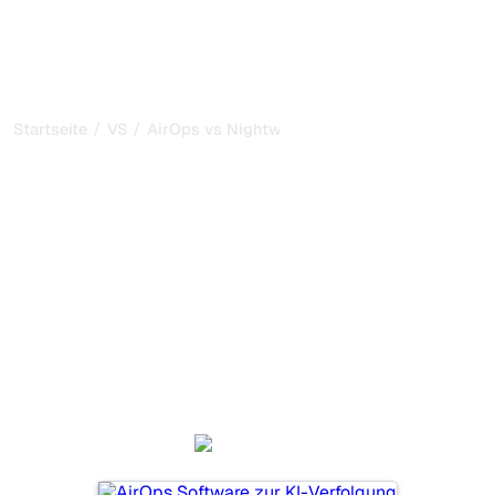
/
/
Startseite
VS
AirOps vs Nightwatch
AirOps vs Nightwatch:
mein ehrlicher Vergleich
für 2026
AirOps und Nightwatch sind zwei beliebte Tools, um die
Sichtbarkeit in KI-Systemen zu verfolgen, aber welches
passt besser zu Ihren Bedürfnissen?
Wir vergleichen Funktionen, Preise und Vorteile, damit Sie
das KI-SEO-Tool wählen können, das am besten zu Ihrer
Strategie passt.
AirOps