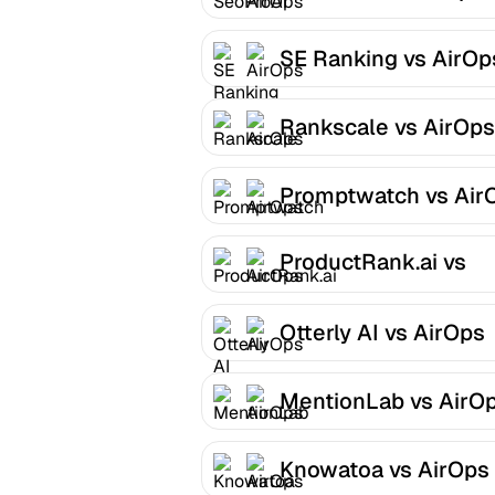
SE Ranking vs AirOp
Rankscale vs AirOps
Promptwatch vs Air
ProductRank.ai vs
AirOps
Otterly AI vs AirOps
MentionLab vs AirO
Knowatoa vs AirOps