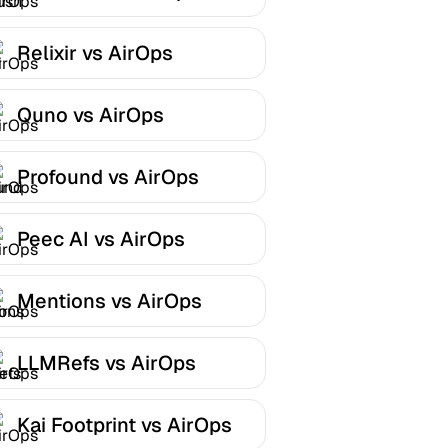
Relixir vs AirOps
Quno vs AirOps
Profound vs AirOps
Peec AI vs AirOps
Mentions vs AirOps
LLMRefs vs AirOps
Kai Footprint vs AirOps