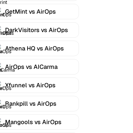
GetMint vs AirOps
DarkVisitors vs AirOps
Athena HQ vs AirOps
AirOps vs AICarma
Xfunnel vs AirOps
Rankpill vs AirOps
Mangools vs AirOps