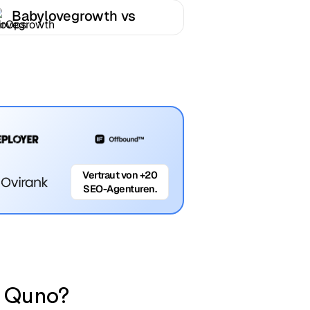
Babylovegrowth vs
AirOps
Vertraut von +20
SEO-Agenturen.
d Quno?