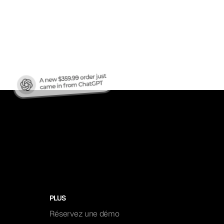
en
ren?
PLUS
Réservez une démo