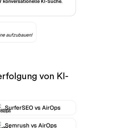
r konversationelle KI-Suche
.
ine aufzubauen!
erfolgung von KI-
SurferSEO vs AirOps
Semrush vs AirOps