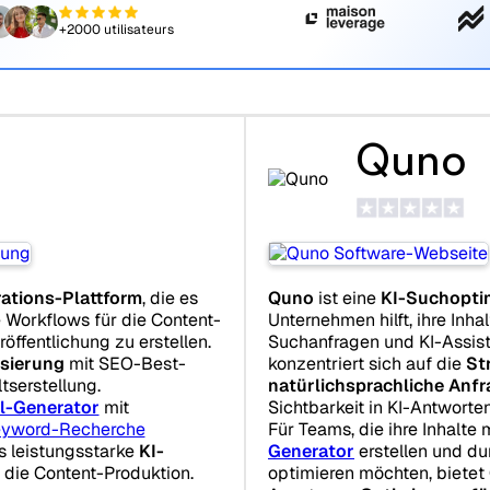
+2000 utilisateurs
Quno
ations-Plattform
, die es
Quno
ist eine
KI-Suchopti
 Workflows für die Content-
Unternehmen hilft, ihre Inha
öffentlichung zu erstellen.
Suchanfragen und KI-Assist
sierung
mit SEO-Best-
konzentriert sich auf die
St
ltserstellung.
natürlichsprachliche Anf
el-Generator
mit
Sichtbarkeit in KI-Antworten
eyword-Recherche
Für Teams, die ihre Inhalte
s leistungsstarke
KI-
Generator
erstellen und du
 die Content-Produktion.
optimieren möchten, bietet 