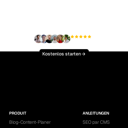
ereit, Ihren organisch
ffic mühelos zu skalie
+3.000
Nutzer
Kostenlos starten
PRODUIT
ANLEITUNGEN
Blog-Content-Planer
SEO par CMS