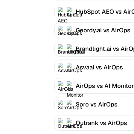
HubSpot AEO vs Air
Geordy.ai vs AirOps
Brandlight.ai vs Air
Asvaai vs AirOps
AirOps vs AI Monitor
Soro vs AirOps
Outrank vs AirOps