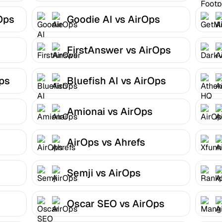
Ops
Goodie AI vs AirOps
FirstAnswer vs AirOps
Ops
Bluefish AI vs AirOps
Amionai vs AirOps
AirOps vs Ahrefs
Semji vs AirOps
Oscar SEO vs AirOps