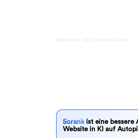
P
/
/
Startseite
VS
AirOps vs Quno
AirOps vs Qun
ehrlicher Verg
AirOps und Quno sind zwei beliebte 
KI-Systemen zu verfolgen, aber wel
Bedürfnissen?
Wir vergleichen Funktionen, Preise u
SEO-Tool wählen können, das am best
Sorank
ist eine bessere 
Website in KI auf Autopi