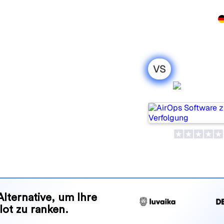
rodukt
Preise
Partnerprogramm
Demo
Kontakt
VS
o: mein
AirOps
leich für 2026
Tools, um die Sichtbarkeit in
ches passt besser zu Ihren
nd Vorteile, damit Sie das KI-
en zu Ihrer Strategie passt.
Alternative, um Ihre
lot zu ranken.