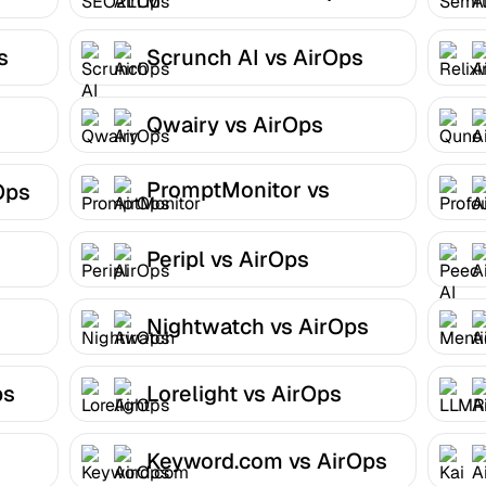
s
Scrunch AI vs AirOps
Qwairy vs AirOps
PromptMonitor vs
Ops
AirOps
Peripl vs AirOps
Nightwatch vs AirOps
ps
Lorelight vs AirOps
Keyword.com vs AirOps