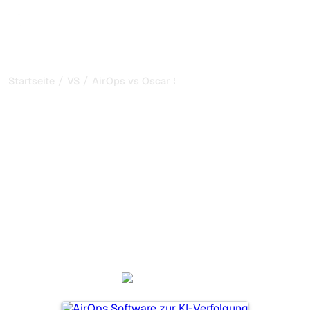
/
/
Startseite
VS
AirOps vs Oscar SEO
AirOps vs Oscar SEO: mein
ehrlicher Vergleich für
2026
AirOps und Oscar SEO sind zwei beliebte Tools, um die
Sichtbarkeit in KI-Systemen zu verfolgen, aber welches
passt besser zu Ihren Bedürfnissen?
Wir vergleichen Funktionen, Preise und Vorteile, damit Sie
das KI-SEO-Tool wählen können, das am besten zu Ihrer
Strategie passt.
AirOps