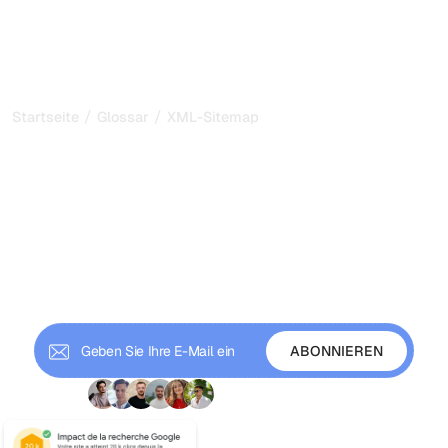
/
/
Startseite
Glossar
XML-Sitemap
XML-Sitemap:
Suchmaschinen helfen,
Ihre Seiten zu entdecken
Eine XML-Sitemap listet die URLs Ihrer Website auf, damit
Suchmaschinen und KI-Crawler sie schneller finden und
indexieren. Erfahren Sie mehr über Format, Grenzen und
die besten Praktiken für 2026.
+9 000 Abonnenten