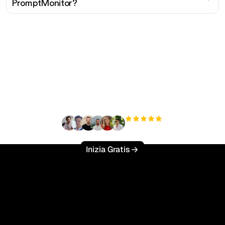
PromptMonitor?
Pronto a scalare il tuo
traffico organico senza
sforzo?
+3'000
utenti
Inizia Gratis