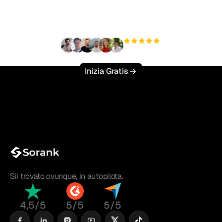
sforzo?
+3'000
utenti
Inizia Gratis
Sii trovato ovunque, in autopilota.
4,5/5
5/5
5/5