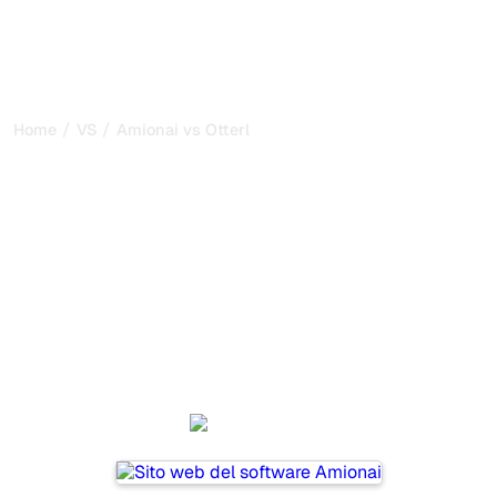
/
/
Home
VS
Amionai vs Otterly AI
Amionai vs Otterly AI: il
mio confronto onesto per
il 2026
Amionai and Otterly AI are two popular tools for tracking
visibility in AI systems, but which one is best for your
needs?
We compare their features, pricing, and benefits to help
you choose the AI SEO tool that fits your strategy.
Amionai