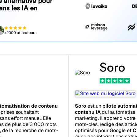
 alternative pour
ans les IA en
+2000 utilisateurs
Soro
Soro
est un
pilote automa
tomatisation de contenu
contenu IA
qui automatise 
prises souhaitant
marketing. Il apprend votr
sans effort manuel. Elle
mots-clés, rédige des artic
les de plus de 3 000 mots
optimisés pour Google et
C
, de la recherche de mots-
Avec des intégrations nativ
.