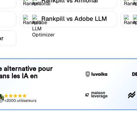
Rankpill vs Amionai
Rankpill vs Adobe LLM
Optimizer
or
 alternative pour
ans les IA en
+2000 utilisateurs