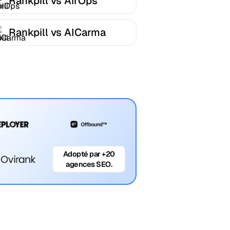
Rankpill vs AirOps
Rankpill vs AICarma
Adopté par +20
agences SEO.