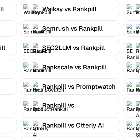
ll
Waikay vs Rankpill
Semrush vs Rankpill
ll
SEO2LLM vs Rankpill
Rankscale vs Rankpill
Rankpill vs Promptwatch
Rankpill vs
ProductRank.ai
Rankpill vs Otterly AI