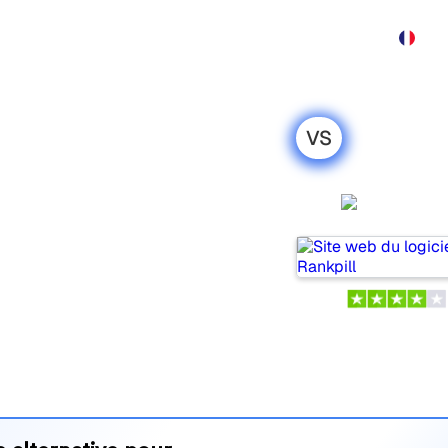
Produit
Tarif
Affiliation
Démo
Contact
VS
ro : ma
honnête pour
Rankpil
ulaires pour suivre la
is lequel répond le mieux à
 leurs tarifs et leurs
’outil d’IA SEO le plus