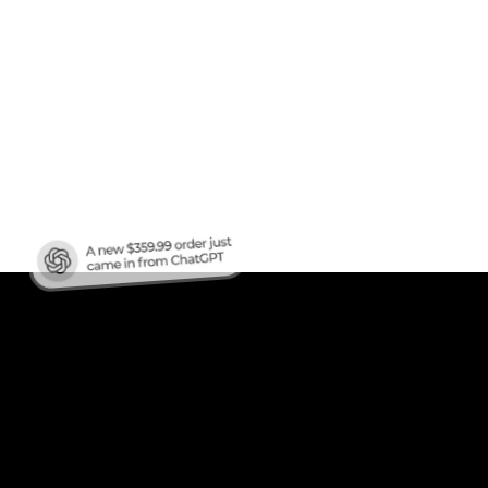
afic
?