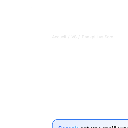
/
/
Accueil
VS
Rankpill vs Soro
Rankpill vs So
comparaison 
2026
Rankpill et Soro sont deux outils pop
visibilité dans les systèmes d’IA, ma
vos besoins ?
Nous comparons leurs fonctionnalités,
avantages pour vous aider à choisir l
adapté à votre stratégie.