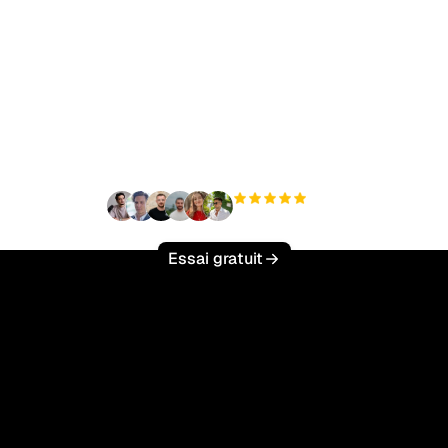
t à augmenter votre tr
organique sans effort 
+3 000
utilisateurs
Essai gratuit