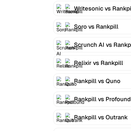
Writesonic vs Rankpi
Soro vs Rankpill
Scrunch AI vs Rankpi
Relixir vs Rankpill
Rankpill vs Quno
Rankpill vs Profound
Rankpill vs Outrank