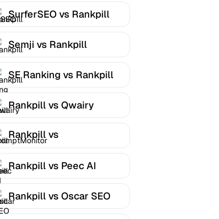
SurferSEO vs Rankpill
Semji vs Rankpill
SE Ranking vs Rankpill
Rankpill vs Qwairy
Rankpill vs
PromptMonitor
Rankpill vs Peec AI
Rankpill vs Oscar SEO