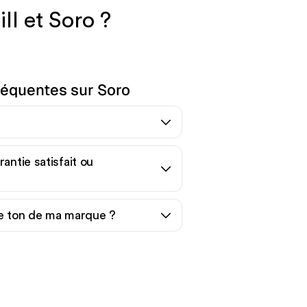
ll et Soro ?
réquentes sur Soro
antie satisfait ou
le ton de ma marque ?