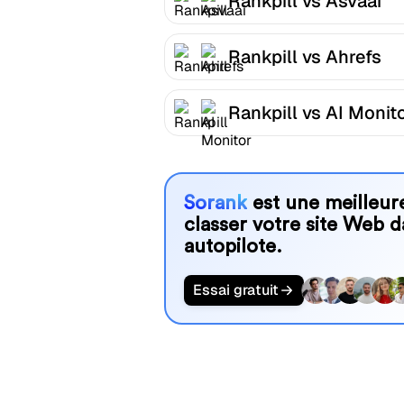
Rankpill vs Asvaai
Rankpill vs Ahrefs
Rankpill vs AI Monit
Sorank
est une meilleure
classer votre site Web d
autopilote.
Essai gratuit