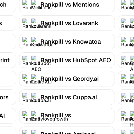
tch
Rankpill vs Mentions
s
Rankpill vs Lovarank
Rankpill vs Knowatoa
rint
Rankpill vs HubSpot AEO
Rankpill vs Geordy.ai
tors
Rankpill vs Cuppa.ai
Rankpill vs
AI
Babylovegrowth