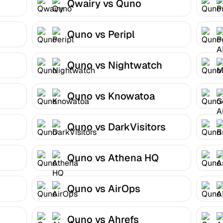
Qwairy vs Quno
Quno vs Peripl
Quno vs Nightwatch
Quno vs Knowatoa
r
Quno vs DarkVisitors
Quno vs Athena HQ
Quno vs AirOps
Quno vs Ahrefs