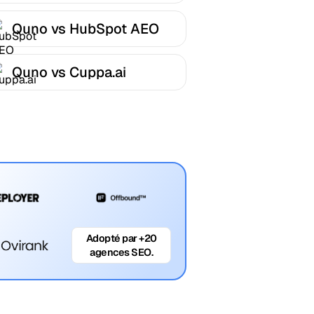
Quno vs HubSpot AEO
Quno vs Cuppa.ai
Adopté par +20
agences SEO.