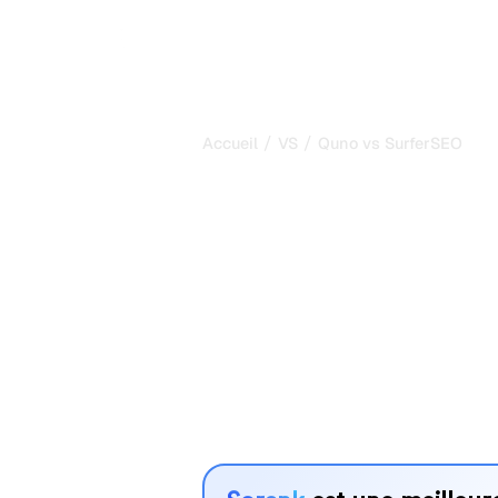
/
/
Accueil
VS
Quno vs SurferSEO
Quno vs Surfe
comparaison 
2026
Quno et SurferSEO sont deux outils p
visibilité dans les systèmes d’IA, ma
vos besoins ?
Nous comparons leurs fonctionnalités,
avantages pour vous aider à choisir l
adapté à votre stratégie.