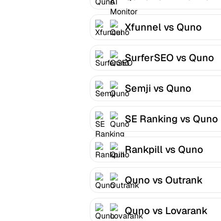
Xfunnel vs Quno
SurferSEO vs Quno
Semji vs Quno
SE Ranking vs Quno
Rankpill vs Quno
Quno vs Outrank
Quno vs Lovarank