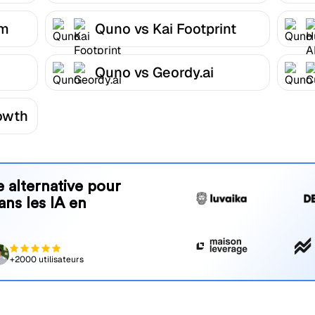
om
Quno vs Kai Footprint
Quno vs Geordy.ai
owth
 alternative pour
ans les IA en
+2000 utilisateurs