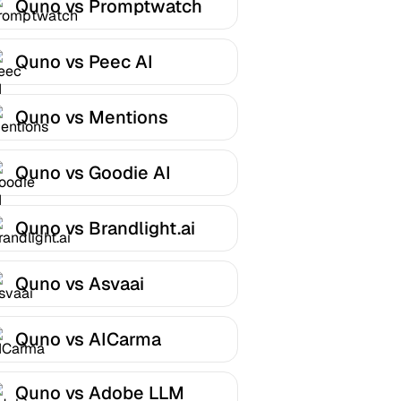
Quno vs Promptwatch
Quno vs Peec AI
Quno vs Mentions
Quno vs Goodie AI
Quno vs Brandlight.ai
Quno vs Asvaai
Quno vs AICarma
Quno vs Adobe LLM