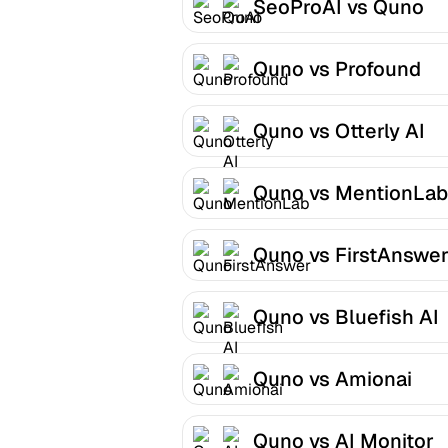
SeoProAI vs Quno
Quno vs Profound
Quno vs Otterly AI
Quno vs MentionLab
Quno vs FirstAnswe
Quno vs Bluefish AI
Quno vs Amionai
Quno vs AI Monitor