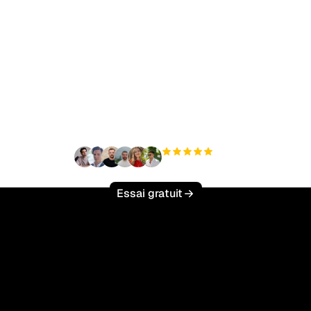
t à augmenter votre tr
organique sans effort 
+3 000
utilisateurs
Essai gratuit