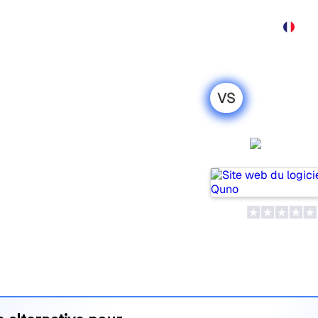
Produit
Tarif
Affiliation
Démo
Contact
VS
rSEO : ma
honnête pour
Quno
opulaires pour suivre la
is lequel répond le mieux à
 leurs tarifs et leurs
’outil d’IA SEO le plus