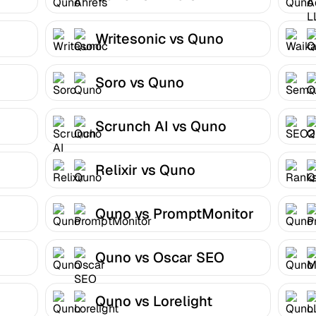
Writesonic vs Quno
Soro vs Quno
Scrunch AI vs Quno
Relixir vs Quno
Quno vs PromptMonitor
Quno vs Oscar SEO
Quno vs Lorelight