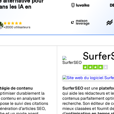
 alternative pour
ans les IA en
+2000 utilisateurs
Surfe
tégie de contenu
SurferSEO
est une
platefo
ptimiser durablement la
qui aide les rédacteurs et 
de contenu en analysant le
contenus parfaitement opti
pose le suivi des citations
recherche. Son éditeur de c
génération d’articles SEO,
mieux classées et fournit 
rche et un mode agent
d’
optimisation en temps r