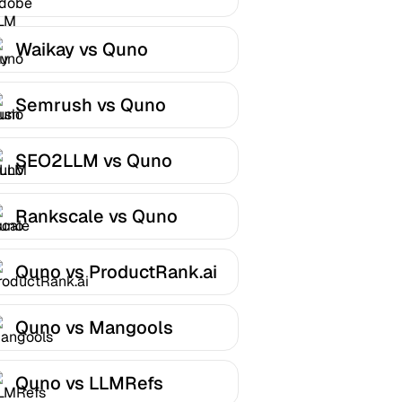
Optimizer
Waikay vs Quno
Semrush vs Quno
SEO2LLM vs Quno
Rankscale vs Quno
Quno vs ProductRank.ai
Quno vs Mangools
Quno vs LLMRefs