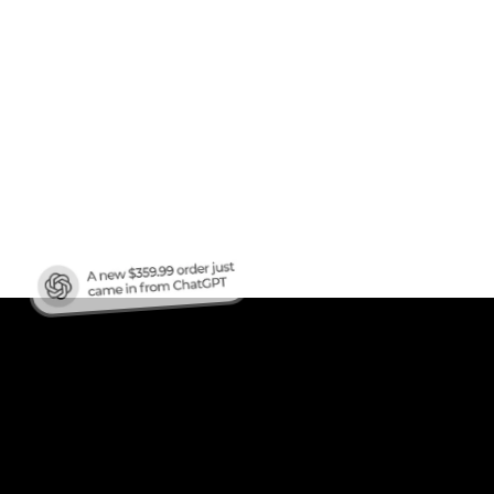
afic
?