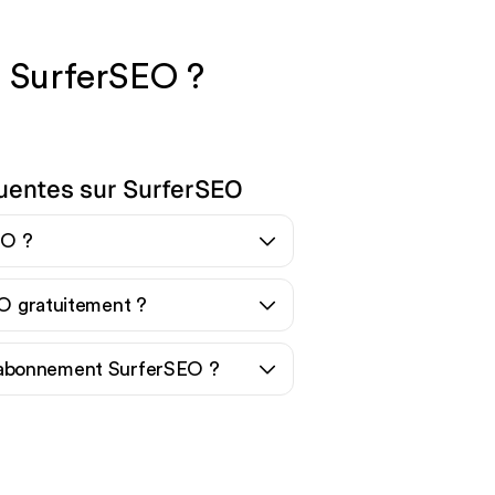
t SurferSEO ?
uentes sur SurferSEO
EO ?
EO gratuitement ?
abonnement SurferSEO ?