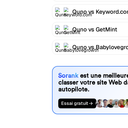
Quno vs Keyword.c
Quno vs GetMint
Quno vs Babylovegr
Sorank
est une meilleure
classer votre site Web d
autopilote.
Essai gratuit