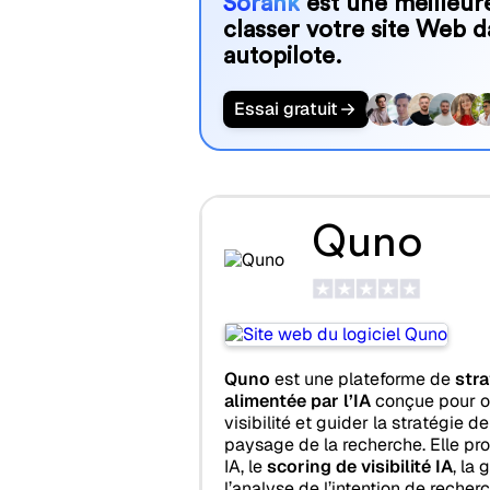
Sorank
est une meilleure
classer votre site Web d
autopilote.
Essai gratuit
Quno
Quno
est une plateforme de
stra
alimentée par l’IA
conçue pour o
visibilité et guider la stratégie 
paysage de la recherche. Elle pro
IA, le
scoring de visibilité IA
, la 
l’analyse de l’intention de reche