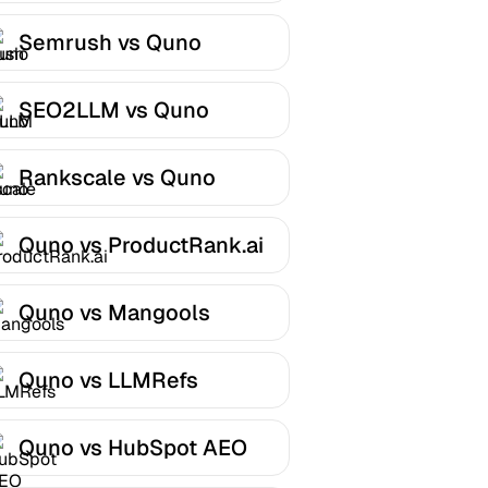
Semrush vs Quno
SEO2LLM vs Quno
Rankscale vs Quno
Quno vs ProductRank.ai
Quno vs Mangools
Quno vs LLMRefs
Quno vs HubSpot AEO