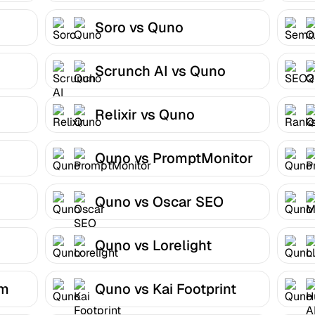
Soro vs Quno
Scrunch AI vs Quno
Relixir vs Quno
Quno vs PromptMonitor
Quno vs Oscar SEO
Quno vs Lorelight
om
Quno vs Kai Footprint