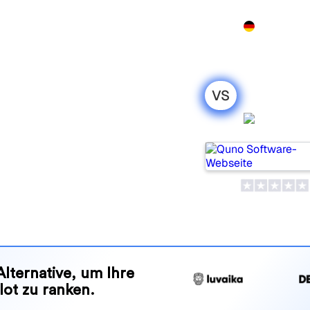
Produkt
Preise
Demo
Mehr
VS
rSEO: mein
Quno
leich für 2026
bte Tools, um die
olgen, aber welches passt
nd Vorteile, damit Sie das KI-
en zu Ihrer Strategie passt.
Alternative, um Ihre
lot zu ranken.