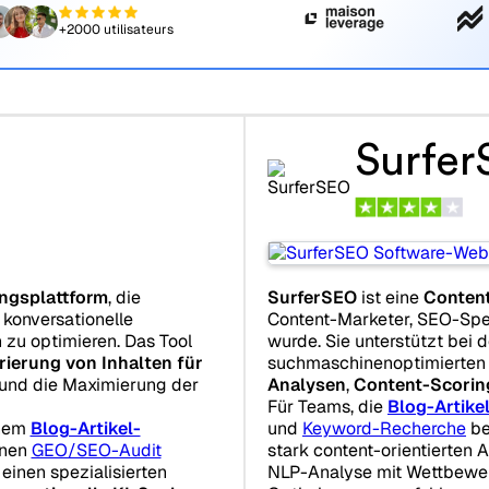
+2000 utilisateurs
Surfe
ngsplattform
, die
SurferSEO
ist eine
Content
r konversationelle
Content-Marketer, SEO-Spez
 zu optimieren. Das Tool
wurde. Sie unterstützt bei d
rierung von Inhalten für
suchmaschinenoptimierten 
und die Maximierung der
Analysen
,
Content-Scorin
Für Teams, die
Blog-Artike
inem
Blog-Artikel-
und
Keyword-Recherche
be
inen
GEO/SEO-Audit
stark content-orientierten A
einen spezialisierten
NLP-Analyse mit Wettbewe