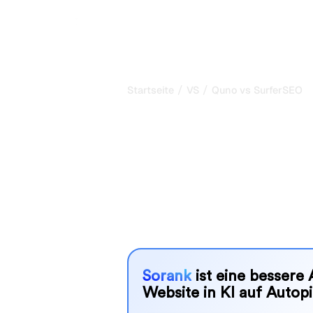
/
/
Startseite
VS
Quno vs SurferSEO
Quno vs Surfe
ehrlicher Verg
Quno und SurferSEO sind zwei belie
Sichtbarkeit in KI-Systemen zu verf
besser zu Ihren Bedürfnissen?
Wir vergleichen Funktionen, Preise u
SEO-Tool wählen können, das am best
Sorank
ist eine bessere 
Website in KI auf Autopi