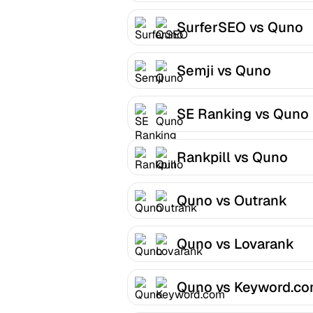
SurferSEO vs Quno
Semji vs Quno
SE Ranking vs Quno
Rankpill vs Quno
Quno vs Outrank
Quno vs Lovarank
Quno vs Keyword.c