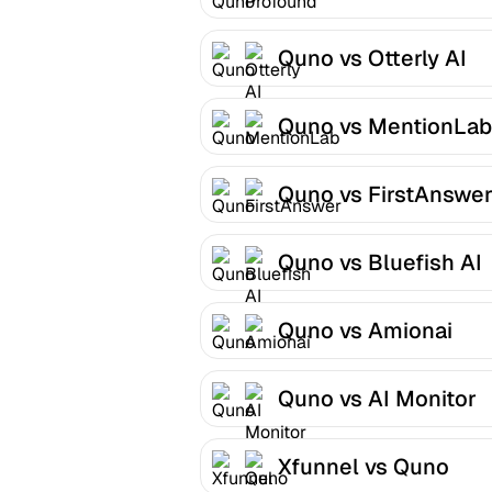
Quno vs Otterly AI
Quno vs MentionLab
Quno vs FirstAnswe
Quno vs Bluefish AI
Quno vs Amionai
Quno vs AI Monitor
Xfunnel vs Quno