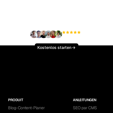
ereit, Ihren organisch
ffic mühelos zu skalie
+3'000
Nutzer
Kostenlos starten
PRODUIT
ANLEITUNGEN
Blog-Content-Planer
SEO par CMS