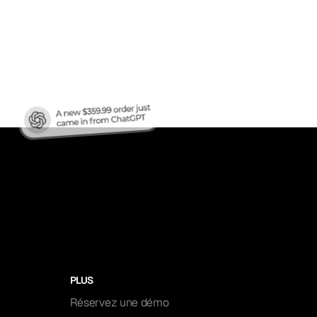
en
ren?
PLUS
Réservez une démo