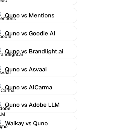
Quno vs Mentions
Quno vs Goodie AI
Quno vs Brandlight.ai
Quno vs Asvaai
Quno vs AICarma
Quno vs Adobe LLM
Optimizer
Waikay vs Quno