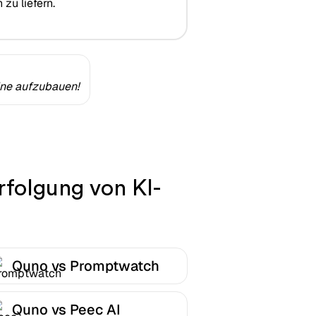
u liefern.
ine aufzubauen!
rfolgung von KI-
Quno vs Promptwatch
Quno vs Peec AI