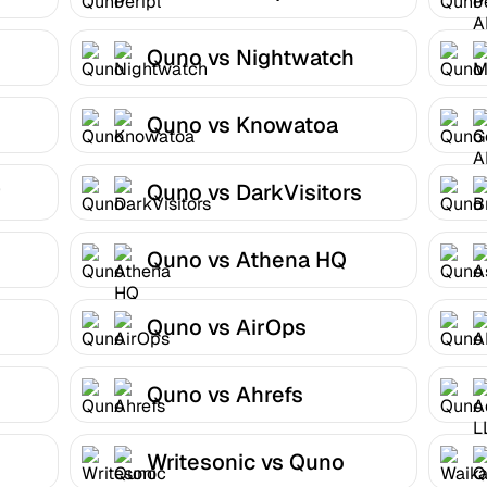
Quno vs Nightwatch
Quno vs Knowatoa
r
Quno vs DarkVisitors
Quno vs Athena HQ
Quno vs AirOps
Quno vs Ahrefs
Writesonic vs Quno