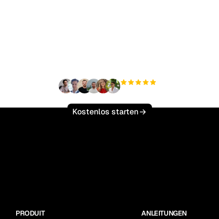
ereit, Ihren organisch
ffic mühelos zu skalie
+3.000
Nutzer
Kostenlos starten
PRODUIT
ANLEITUNGEN