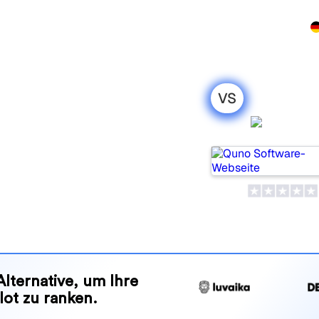
rodukt
Preise
Partnerprogramm
Demo
Kontakt
VS
oAI: mein
Quno
leich für 2026
e Tools, um die Sichtbarkeit
elches passt besser zu Ihren
nd Vorteile, damit Sie das KI-
en zu Ihrer Strategie passt.
Alternative, um Ihre
lot zu ranken.