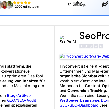
+2000 utilisateurs
SeoPr
ngsplattform
, die
Tryconvert
ist eine
KI-gest
r konversationelle
Unternehmen und Marketer e
 zu optimieren. Das Tool
organische Sichtbarkeit
ve
rierung von Inhalten für
kombiniert künstliche Intel
und die Maximierung der
Methoden für
Content-Opt
und
Conversion-Tracking
.
inem
Blog-Artikel-
Wenn Sie nach einer Lösun
inen
GEO/SEO-Audit
Wettbewerbsanalyse
,
Blog
einen spezialisierten
GEO/SEO-Dashboard
verein