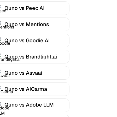
Quno vs Peec AI
Quno vs Mentions
Quno vs Goodie AI
Quno vs Brandlight.ai
Quno vs Asvaai
Quno vs AICarma
Quno vs Adobe LLM
Optimizer