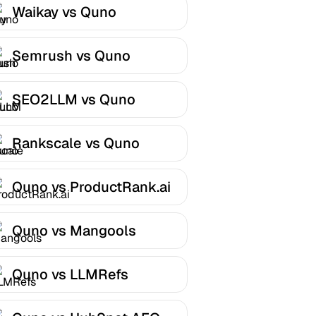
Waikay vs Quno
Semrush vs Quno
SEO2LLM vs Quno
Rankscale vs Quno
Quno vs ProductRank.ai
Quno vs Mangools
Quno vs LLMRefs