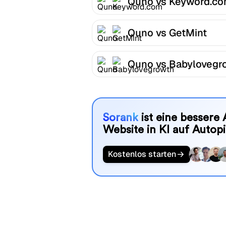
Quno vs Keyword.c
Quno vs GetMint
Quno vs Babylovegr
Sorank
ist eine bessere 
Website in KI auf Autopi
Kostenlos starten