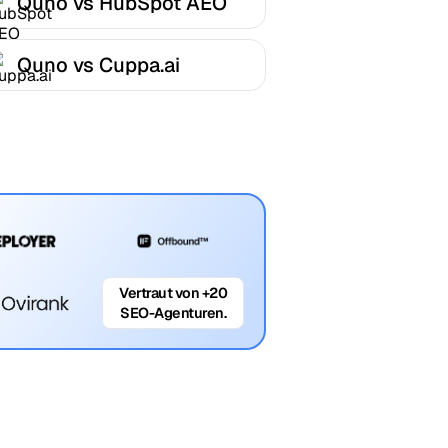
Quno vs HubSpot AEO
Quno vs Cuppa.ai
Vertraut von +20
SEO-Agenturen.