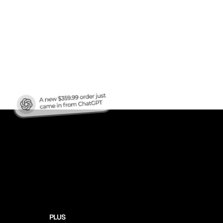
en
ren?
PLUS