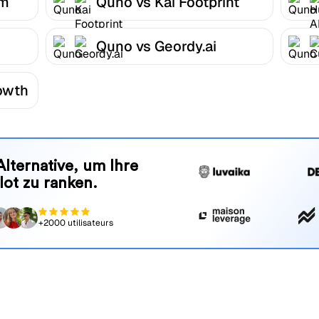
om
Quno vs Kai Footprint
Quno vs Geordy.ai
owth
Alternative, um Ihre
lot zu ranken.
+2000 utilisateurs