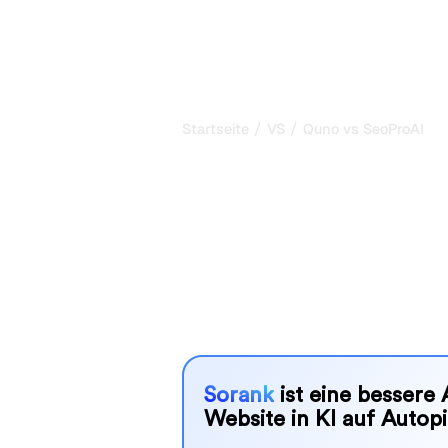
P
/
/
Startseite
VS
Quno vs SeoProAI
Quno vs SeoPr
ehrlicher Verg
Quno und SeoProAI sind zwei beliebt
in KI-Systemen zu verfolgen, aber w
Bedürfnissen?
Wir vergleichen Funktionen, Preise u
SEO-Tool wählen können, das am best
Sorank
ist eine bessere 
Website in KI auf Autopi