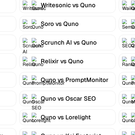
Writesonic vs Quno
Soro vs Quno
Scrunch AI vs Quno
Relixir vs Quno
Quno vs PromptMonitor
Quno vs Oscar SEO
Quno vs Lorelight