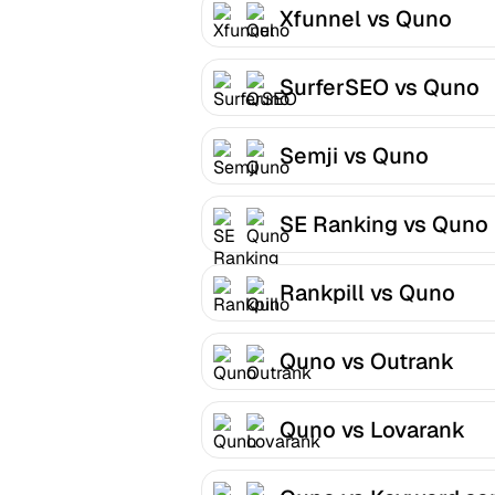
Xfunnel vs Quno
SurferSEO vs Quno
Semji vs Quno
SE Ranking vs Quno
Rankpill vs Quno
Quno vs Outrank
Quno vs Lovarank