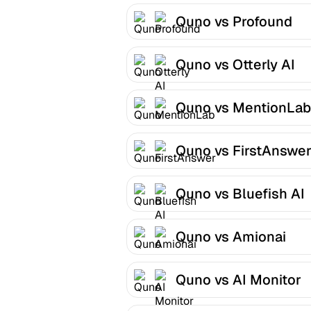
Quno vs Profound
Quno vs Otterly AI
Quno vs MentionLab
Quno vs FirstAnswe
Quno vs Bluefish AI
Quno vs Amionai
Quno vs AI Monitor