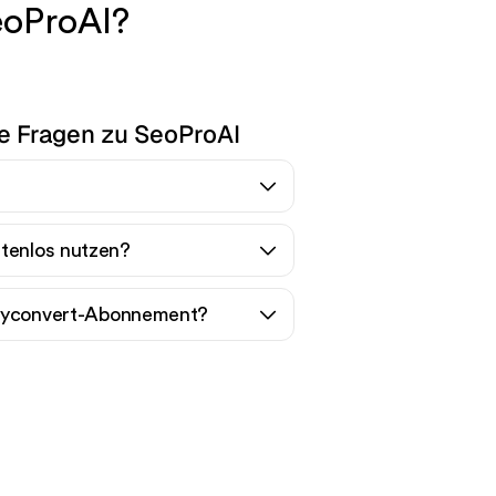
eoProAI?
te Fragen zu SeoProAI
stenlos nutzen?
Tryconvert-Abonnement?