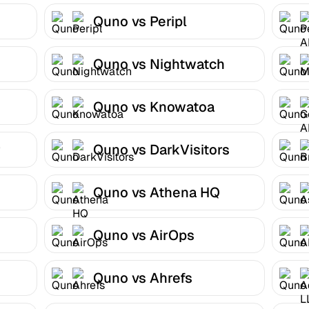
Quno vs Peripl
Quno vs Nightwatch
Quno vs Knowatoa
r
Quno vs DarkVisitors
Quno vs Athena HQ
Quno vs AirOps
Quno vs Ahrefs