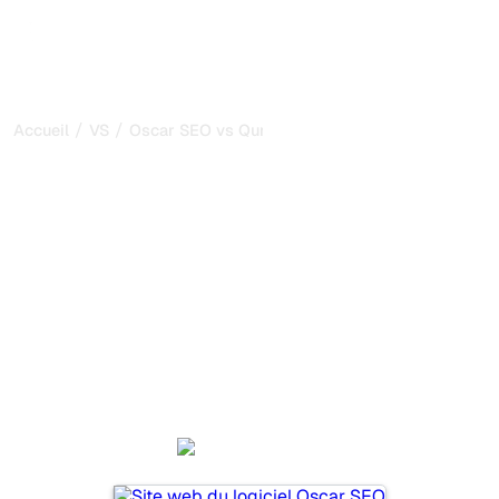
/
/
Accueil
VS
Oscar SEO vs Quno
Oscar SEO vs Quno : ma
comparaison honnête
pour 2026
Oscar SEO et Quno sont deux outils populaires pour
suivre la visibilité dans les systèmes d’IA, mais lequel
répond le mieux à vos besoins ?
Nous comparons leurs fonctionnalités, leurs tarifs et leurs
avantages pour vous aider à choisir l’outil d’IA SEO le
plus adapté à votre stratégie.
Oscar SEO