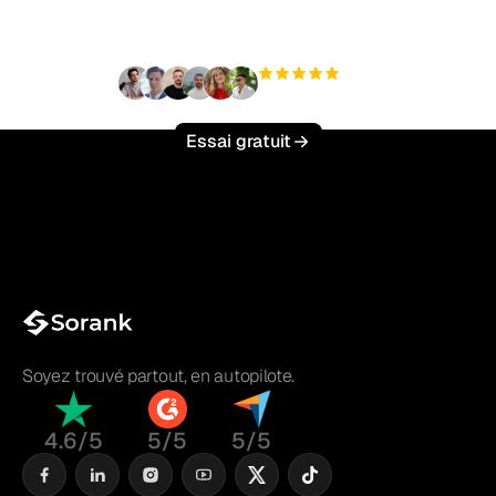
effort ?
+3 000
utilisateurs
Essai gratuit
Soyez trouvé partout, en autopilote.
4.6/5
5/5
5/5