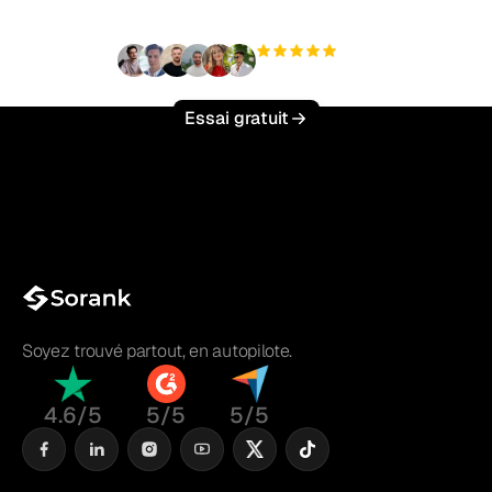
+3 000
utilisateurs
Essai gratuit
Soyez trouvé partout, en autopilote.
4.6/5
5/5
5/5