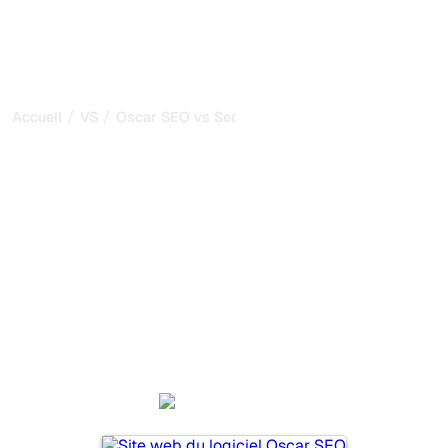
/
/
Accueil
VS
Oscar SEO vs SeoProAI
Oscar SEO vs SeoProAI :
ma comparaison honnête
pour 2026
Oscar SEO et SeoProAI sont deux outils populaires pour
suivre la visibilité dans les systèmes d’IA, mais lequel
répond le mieux à vos besoins ?
Nous comparons leurs fonctionnalités, leurs tarifs et leurs
avantages pour vous aider à choisir l’outil d’IA SEO le
plus adapté à votre stratégie.
Oscar SEO