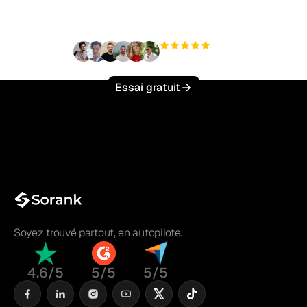
effort ?
+3 000
utilisateurs
Essai gratuit
Soyez trouvé partout, en autopilote.
4.6/5
5/5
5/5