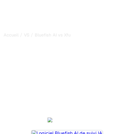
/
/
Accueil
VS
Bluefish AI vs Xfunnel
Bluefish AI vs Xfunnel : ma
comparaison honnête
pour 2026
Bluefish AI et Xfunnel sont deux outils populaires pour
suivre la visibilité dans les systèmes d’IA, mais lequel
répond le mieux à vos besoins ?
Nous comparons leurs fonctionnalités, leurs tarifs et leurs
avantages pour vous aider à choisir l’outil d’IA SEO le
plus adapté à votre stratégie.
Bluefish AI