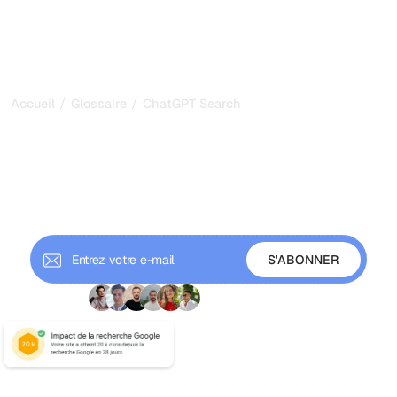
/
/
Accueil
Glossaire
ChatGPT Search
ChatGPT Search SEO :
Être cité par OpenAI
ChatGPT Search est la réponse d'OpenAI à Google.
Découvrez comment faire indexer votre contenu par le
moteur de recherche IA le plus rapide.
+9 000 abonnés