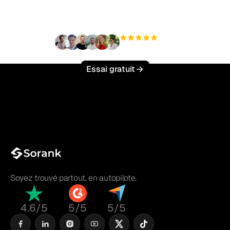
effort ?
+3 000
utilisateurs
Essai gratuit
Soyez trouvé partout, en autopilote.
4.6/5
5/5
5/5