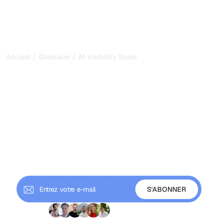
/
/
Accueil
Glossaire
AI Visibility Score
AI Visibility Score :
mesurez votre marque
dans les réponses IA en
2026
Un AI visibility score est un indicateur de 0 à 100
mesurant la fréquence et la proéminence avec lesquelles
les moteurs IA citent votre marque. Découvrez comment il
se calcule.
+9 000 abonnés