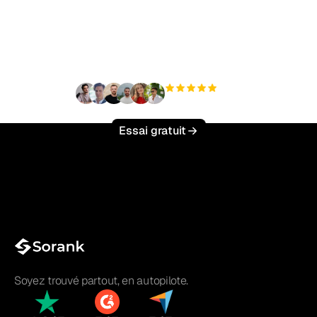
trafic organique sans
effort ?
+3 000
utilisateurs
Essai gratuit
Soyez trouvé partout, en autopilote.