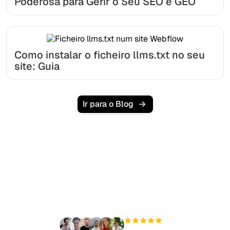
Poderosa para Gerir o Seu SEO e GEO
Como instalar o ficheiro llms.txt no seu
site: Guia
Ir para o Blog
Pronto para escalar seu
tráfego orgânico sem
esforço?
+3'000
usuários