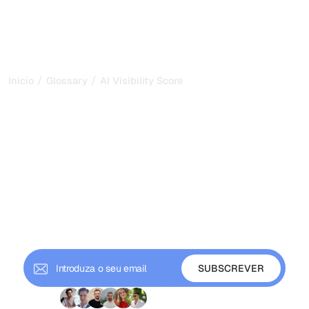
/
/
Início
Glossary
AI Visibility Score
Pontuação de Visibilidade
na IA: Meça a Sua Marca
nas Respostas de IA em
2026
Uma pontuação de visibilidade na IA é uma métrica de 0
a 100 para quantas vezes e com que destaque os
motores de IA citam a sua marca. Saiba como é
calculada.
+ 9000 subscritores