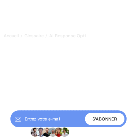
/
/
Accueil
Glossaire
AI Response Optimization
AI Response Optimization
: comment façonner ce
que l'IA dit aux utilisateurs
en 2026
L'optimisation des réponses IA est la pratique consistant
à créer du contenu que les systèmes d'IA citent et
reprennent. Découvrez les tactiques qui font entrer votre
marque dans les réponses IA.
+9 000 abonnés