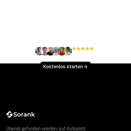
Bereit, Ihren organischen
Traffic mühelos zu
skalieren?
+3.000
Nutzer
Kostenlos starten
Überall gefunden werden, auf Autopilot.