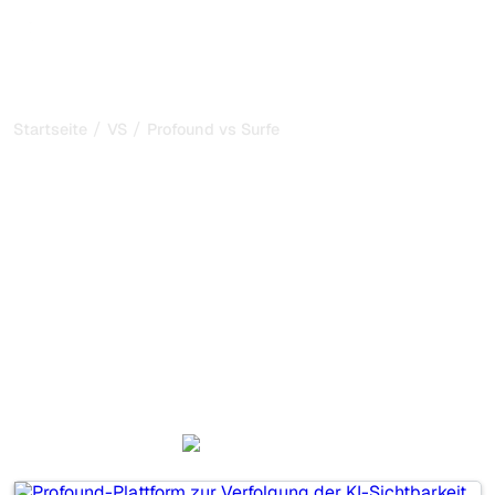
/
/
Startseite
VS
Profound vs SurferSEO
Profound vs SurferSEO:
mein ehrlicher Vergleich
für 2026
Profound und SurferSEO sind zwei beliebte Tools, um die
Sichtbarkeit in KI-Systemen zu verfolgen, aber welches
passt besser zu Ihren Bedürfnissen?
Wir vergleichen Funktionen, Preise und Vorteile, damit Sie
das KI-SEO-Tool wählen können, das am besten zu Ihrer
Strategie passt.
Profound