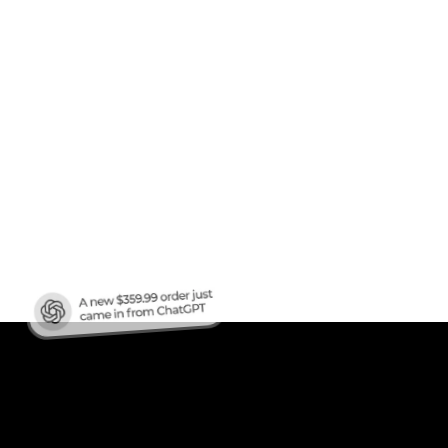
en
ren?