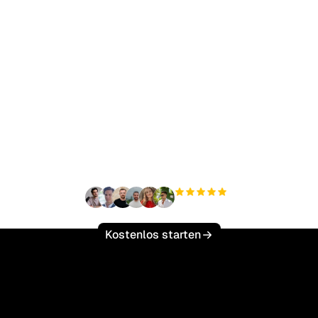
ereit, Ihren organisch
ffic mühelos zu skalie
+3'000
Nutzer
Kostenlos starten