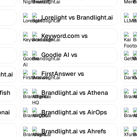
Brandlight.ai
Lorelight vs Brandlight.ai
Keyword.com vs
Brandlight.ai
Goodie AI vs
Brandlight.ai
FirstAnswer vs
ht.ai
Brandlight.ai
fish
Brandlight.ai vs Athena
HQ
onai
Brandlight.ai vs AirOps
Brandlight.ai vs Ahrefs