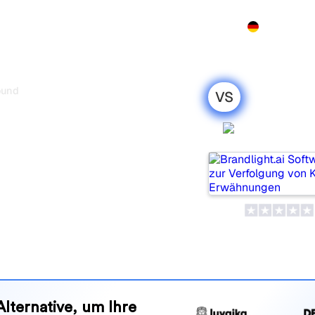
Produkt
Preise
Demo
Mehr
ound
VS
vs Profound:
Brandlight
 Vergleich für
 beliebte Tools, um die
olgen, aber welches passt
nd Vorteile, damit Sie das KI-
en zu Ihrer Strategie passt.
Alternative, um Ihre