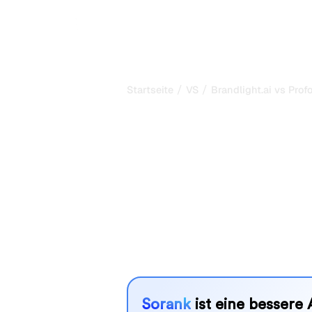
/
/
Startseite
VS
Brandlight.ai vs Prof
Brandlight.ai 
mein ehrlicher
2026
Brandlight.ai und Profound sind zwei
Sichtbarkeit in KI-Systemen zu verf
besser zu Ihren Bedürfnissen?
Wir vergleichen Funktionen, Preise u
SEO-Tool wählen können, das am best
Sorank
ist eine bessere 