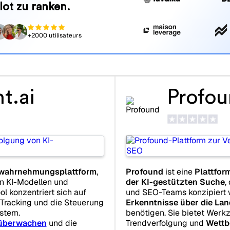
lot zu ranken.
+2000 utilisateurs
t.ai
Profo
wahrnehmungsplattform
,
Profound
ist eine
Plattfor
on KI-Modellen und
der KI-gestützten Suche
,
ol konzentriert sich auf
und SEO-Teams konzipiert 
-Tracking und die Steuerung
Erkenntnisse über die La
stem.
benötigen. Sie bietet Werk
überwachen
und die
Trendverfolgung und
Wettb