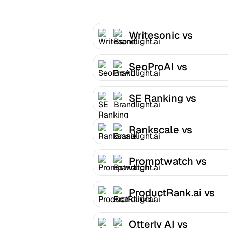
Writesonic vs
Brandlight.ai
SeoProAI vs
Brandlight.ai
SE Ranking vs
Brandlight.ai
Rankscale vs
Brandlight.ai
Promptwatch vs
Brandlight.ai
ProductRank.ai vs
Brandlight.ai
Otterly AI vs