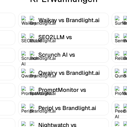
Waikay vs Brandlight.ai
SEO2LLM vs
Brandlight.ai
Scrunch AI vs
Brandlight.ai
Qwairy vs Brandlight.ai
PromptMonitor vs
Brandlight.ai
Peripl vs Brandlight.ai
Nightwatch vs