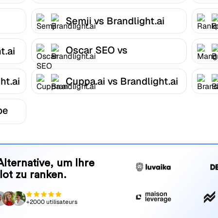
Semji vs Brandlight.ai
Oscar SEO vs
t.ai
Brandlight.ai
ht.ai
Cuppa.ai vs Brandlight.ai
be
Alternative, um Ihre
lot zu ranken.
+2000 utilisateurs