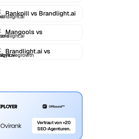
Rankpill vs Brandlight.ai
Mangools vs
Brandlight.ai
Brandlight.ai vs
Babylovegrowth
Vertraut von +20
SEO-Agenturen.