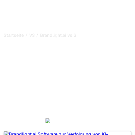
/
/
Startseite
VS
Brandlight.ai vs SeoProAI
Brandlight.ai vs SeoProAI:
mein ehrlicher Vergleich
für 2026
Brandlight.ai und SeoProAI sind zwei beliebte Tools, um
die Sichtbarkeit in KI-Systemen zu verfolgen, aber
welches passt besser zu Ihren Bedürfnissen?
Wir vergleichen Funktionen, Preise und Vorteile, damit Sie
das KI-SEO-Tool wählen können, das am besten zu Ihrer
Strategie passt.
Brandlight.ai