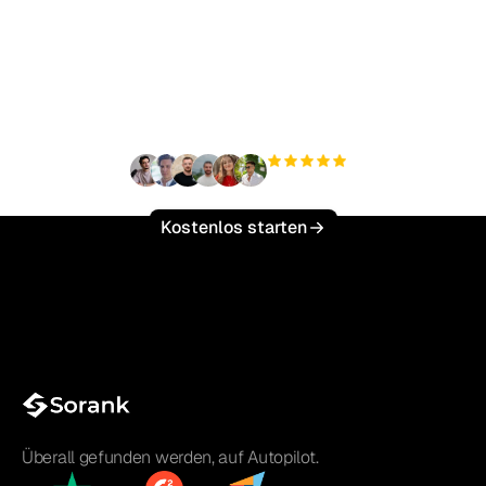
Bereit, Ihren organischen
Traffic mühelos zu
skalieren?
+3'000
Nutzer
Kostenlos starten
Überall gefunden werden, auf Autopilot.