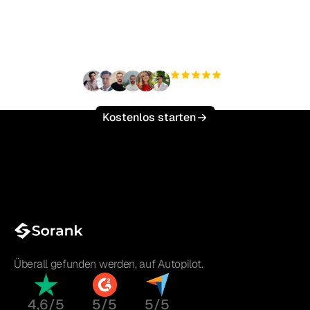
Traffic mühelos zu
skalieren?
+3'000
Nutzer
Kostenlos starten
Überall gefunden werden, auf Autopilot.
4,6/5
5/5
5/5