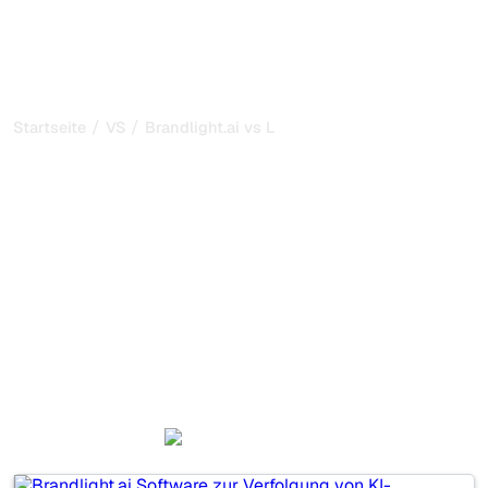
/
/
Startseite
VS
Brandlight.ai vs LLMRefs
Brandlight.ai vs LLMRefs:
mein ehrlicher Vergleich
für 2026
Brandlight.ai und LLMRefs sind zwei beliebte Tools, um
die Sichtbarkeit in KI-Systemen zu verfolgen, aber
welches passt besser zu Ihren Bedürfnissen?
Wir vergleichen Funktionen, Preise und Vorteile, damit Sie
das KI-SEO-Tool wählen können, das am besten zu Ihrer
Strategie passt.
Brandlight.ai