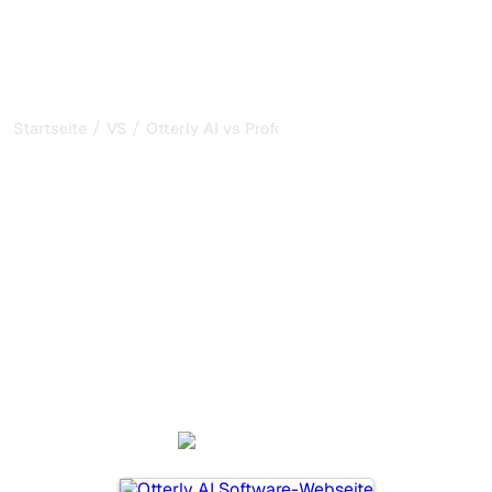
/
/
Startseite
VS
Otterly AI vs Profound
Otterly AI vs Profound:
mein ehrlicher Vergleich
für 2026
Otterly AI und Profound sind zwei beliebte Tools, um die
Sichtbarkeit in KI-Systemen zu verfolgen, aber welches
passt besser zu Ihren Bedürfnissen?
Wir vergleichen Funktionen, Preise und Vorteile, damit Sie
das KI-SEO-Tool wählen können, das am besten zu Ihrer
Strategie passt.
Otterly AI