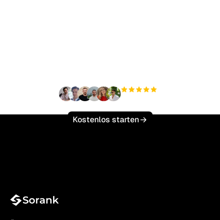
Bereit, Ihren organischen
Traffic mühelos zu
skalieren?
+3'000
Nutzer
Kostenlos starten