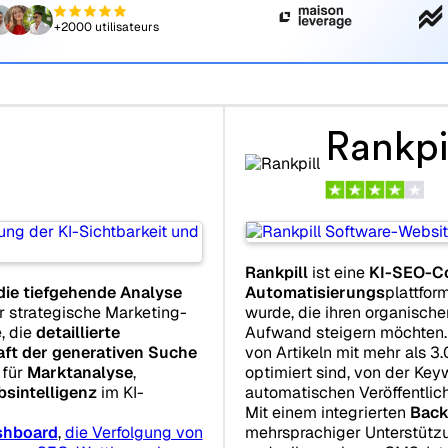
+2000 utilisateurs
d
Rankpi
Rankpill
ist eine
KI-SEO-C
 die tiefgehende Analyse
Automatisierungs
plattfor
ür strategische Marketing-
wurde, die ihren organische
, die
detaillierte
Aufwand steigern möchten. 
aft der generativen Suche
von Artikeln mit mehr als 3
 für
Marktanalyse
,
optimiert sind, von der Ke
sintelligenz
im KI-
automatischen Veröffentlic
Mit einem integrierten
Back
shboard
,
die Verfolgung von
mehrsprachiger Unterstütz