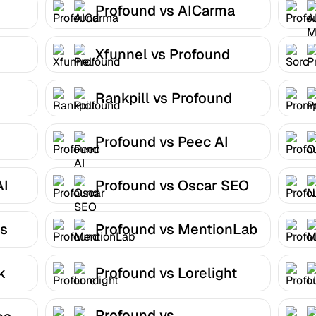
Profound vs AICarma
Xfunnel vs Profound
Rankpill vs Profound
Profound vs Peec AI
AI
Profound vs Oscar SEO
ns
Profound vs MentionLab
k
Profound vs Lorelight
Profound vs