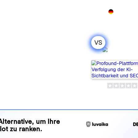
Produkt
Preise
Demo
Mehr
VS
nkpill: mein
Profou
leich für 2026
ebte Tools, um die
olgen, aber welches passt
nd Vorteile, damit Sie das KI-
en zu Ihrer Strategie passt.
Alternative, um Ihre
lot zu ranken.