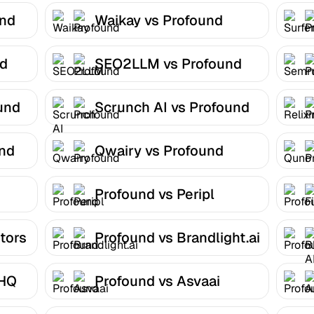
und
Waikay vs Profound
nd
SEO2LLM vs Profound
und
Scrunch AI vs Profound
und
Qwairy vs Profound
Profound vs Peripl
tors
Profound vs Brandlight.ai
 HQ
Profound vs Asvaai