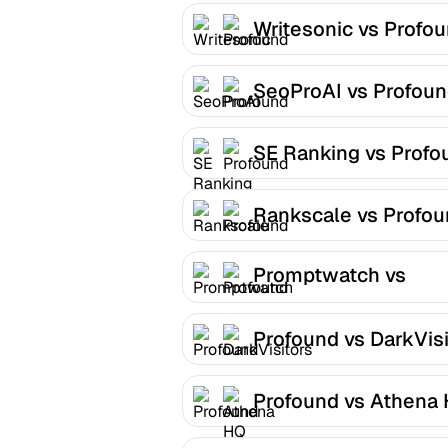
Writesonic vs Profo
SeoProAI vs Profou
SE Ranking vs Profo
Rankscale vs Profo
Promptwatch vs
Profound
Profound vs DarkVisi
Profound vs Athena