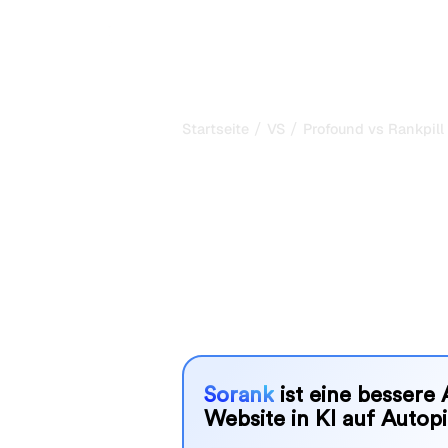
/
/
Startseite
VS
Profound vs Rankpill
Profound vs Ra
ehrlicher Verg
Profound und Rankpill sind zwei beli
Sichtbarkeit in KI-Systemen zu verf
besser zu Ihren Bedürfnissen?
Wir vergleichen Funktionen, Preise u
SEO-Tool wählen können, das am best
Sorank
ist eine bessere 
Website in KI auf Autopi