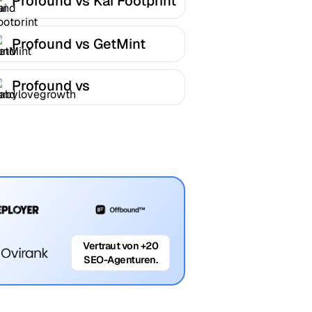
Profound vs Kai Footprint
Profound vs GetMint
Profound vs
Babylovegrowth
Vertraut von +20
SEO-Agenturen.