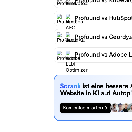
Profound vs Knowat
Profound vs HubSpo
AEO
Profound vs Geordy.a
Profound vs Adobe 
Optimizer
Sorank
ist eine bessere 
Website in KI auf Autopi
Kostenlos starten