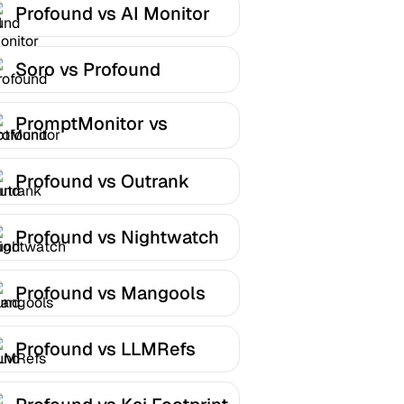
Profound vs AI Monitor
Soro vs Profound
PromptMonitor vs
Profound
Profound vs Outrank
Profound vs Nightwatch
Profound vs Mangools
Profound vs LLMRefs