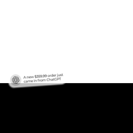
en
ren?