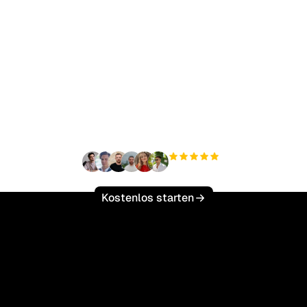
ereit, Ihren organisch
ffic mühelos zu skalie
+3'000
Nutzer
Kostenlos starten