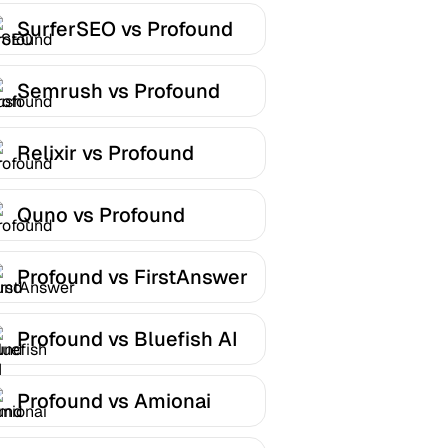
SurferSEO vs Profound
Semrush vs Profound
Relixir vs Profound
Quno vs Profound
Profound vs FirstAnswer
Profound vs Bluefish AI
Profound vs Amionai