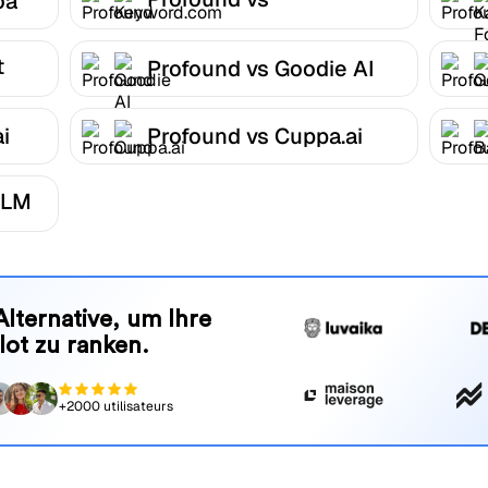
oa
Keyword.com
t
Profound vs Goodie AI
i
Profound vs Cuppa.ai
LLM
Alternative, um Ihre
lot zu ranken.
+2000 utilisateurs