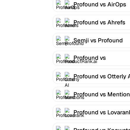
Profound vs AirOps
Profound vs Ahrefs
Semji vs Profound
Profound vs
ProductRank.ai
Profound vs Otterly 
Profound vs Mentio
Profound vs Lovaran