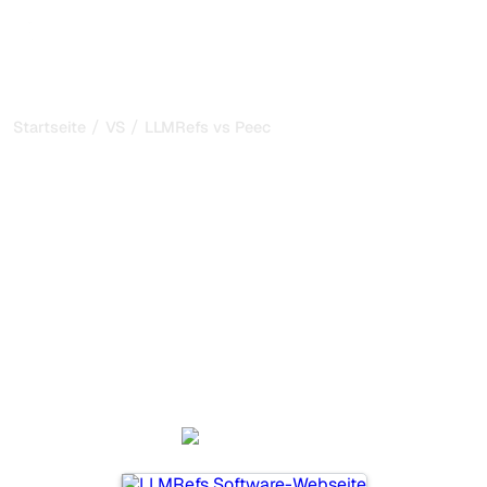
/
/
Startseite
VS
LLMRefs vs Peec AI
LLMRefs vs Peec AI: mein
ehrlicher Vergleich für
2026
LLMRefs und Peec AI sind zwei beliebte Tools, um die
Sichtbarkeit in KI-Systemen zu verfolgen, aber welches
passt besser zu Ihren Bedürfnissen?
Wir vergleichen Funktionen, Preise und Vorteile, damit Sie
das KI-SEO-Tool wählen können, das am besten zu Ihrer
Strategie passt.
LLMRefs