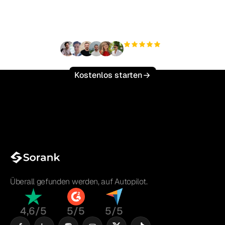
skalieren?
+3'000
Nutzer
Kostenlos starten
Überall gefunden werden, auf Autopilot.
4,6/5
5/5
5/5