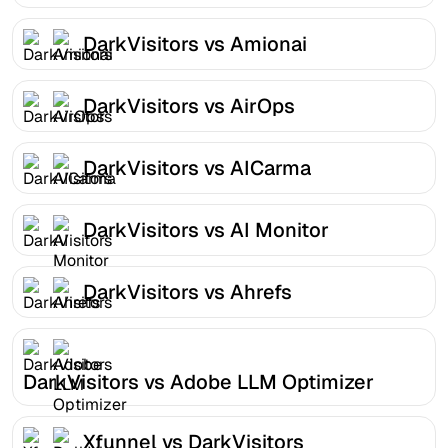
DarkVisitors vs Amionai
DarkVisitors vs AirOps
DarkVisitors vs AICarma
DarkVisitors vs AI Monitor
DarkVisitors vs Ahrefs
DarkVisitors vs Adobe LLM Optimizer
Xfunnel vs DarkVisitors