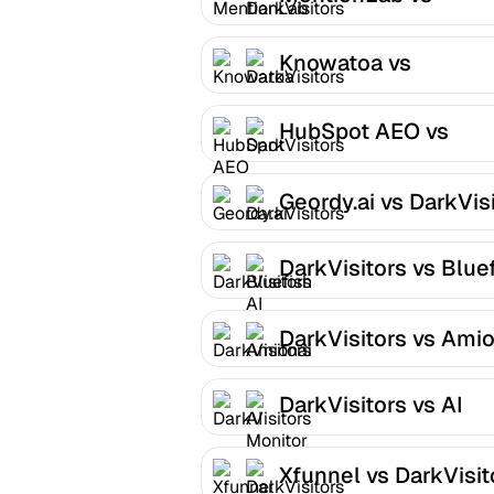
DarkVisitors
Knowatoa vs
DarkVisitors
HubSpot AEO vs
DarkVisitors
Geordy.ai vs DarkVis
DarkVisitors vs Blue
AI
DarkVisitors vs Amio
DarkVisitors vs AI
Monitor
Xfunnel vs DarkVisit