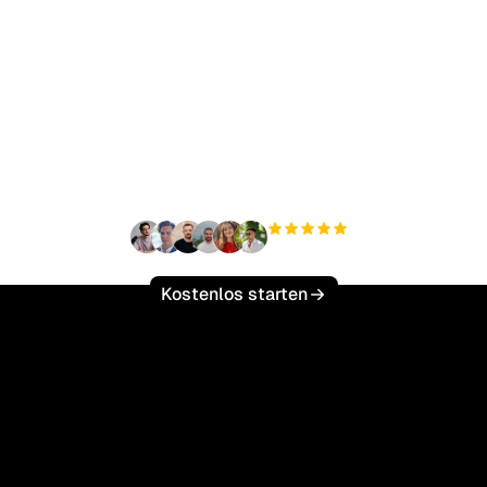
ereit, Ihren organisch
ffic mühelos zu skalie
+3'000
Nutzer
Kostenlos starten