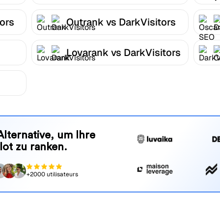
tors
Outrank vs DarkVisitors
Lovarank vs DarkVisitors
Alternative, um Ihre
lot zu ranken.
+2000 utilisateurs