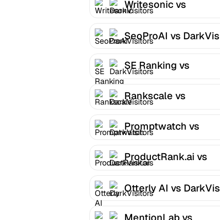
Writesonic vs
DarkVisitors
SeoProAI vs DarkVis
SE Ranking vs
DarkVisitors
Rankscale vs
DarkVisitors
Promptwatch vs
DarkVisitors
ProductRank.ai vs
DarkVisitors
Otterly AI vs DarkVis
MentionLab vs