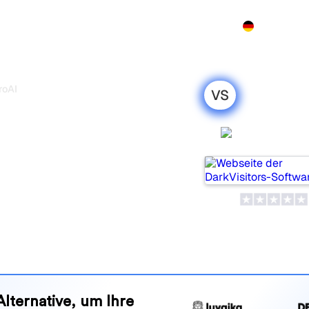
Produkt
Preise
Demo
Mehr
roAI
VS
s SeoProAI:
 Vergleich für
DarkVisit
 beliebte Tools, um die
olgen, aber welches passt
nd Vorteile, damit Sie das KI-
en zu Ihrer Strategie passt.
Alternative, um Ihre