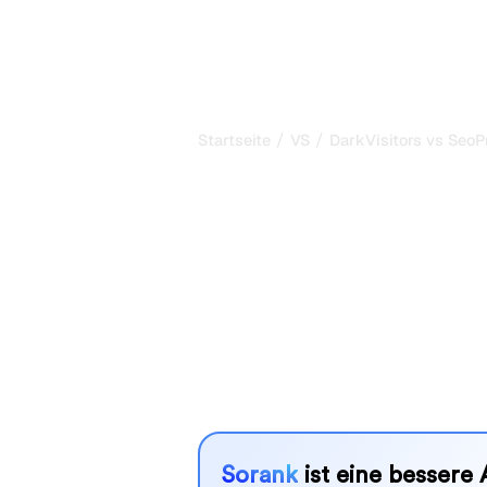
/
/
Startseite
VS
DarkVisitors vs SeoP
DarkVisitors v
mein ehrlicher
2026
DarkVisitors und SeoProAI sind zwei
Sichtbarkeit in KI-Systemen zu verf
besser zu Ihren Bedürfnissen?
Wir vergleichen Funktionen, Preise u
SEO-Tool wählen können, das am best
Sorank
ist eine bessere 