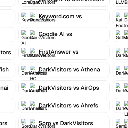
Keyword.com vs
DarkVisitors
Goodie AI vs
DarkVisitors
FirstAnswer vs
itors
DarkVisitors
fish
DarkVisitors vs Athena
HQ
nai
DarkVisitors vs AirOps
DarkVisitors vs Ahrefs
ors
Soro vs DarkVisitors