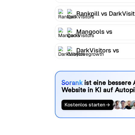
Rankpill vs DarkVisi
Mangools vs
DarkVisitors
DarkVisitors vs
Babylovegrowth
Sorank
ist eine bessere 
Website in KI auf Autopi
Kostenlos starten