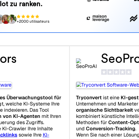
lot zu ranken.
+2000 utilisateurs
ors
SeoPr
rtes Überwachungstool für
Tryconvert
ist eine
KI-gest
lgt, welche KI-Systeme Ihre
Unternehmen und Marketer e
e indexieren. Das Tool
organische Sichtbarkeit
ve
on von KI-Agenten
mit Ihren
kombiniert künstliche Intel
uerung des Zugriffs.
Methoden für
Content-Opt
KI-Crawler Ihre Inhalte
und
Conversion-Tracking
.
acklinks
sowie Ihre
KI-
Wenn Sie nach einer Lösun