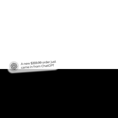
en
ren?