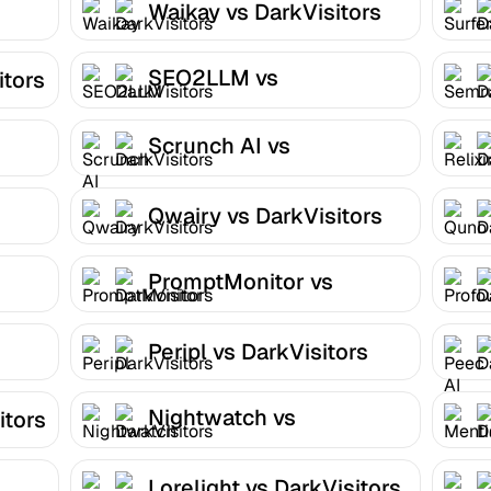
Waikay vs DarkVisitors
SEO2LLM vs
itors
DarkVisitors
Scrunch AI vs
DarkVisitors
Qwairy vs DarkVisitors
PromptMonitor vs
DarkVisitors
Peripl vs DarkVisitors
Nightwatch vs
itors
DarkVisitors
Lorelight vs DarkVisitors