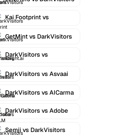
Kai Footprint vs
DarkVisitors
GetMint vs DarkVisitors
DarkVisitors vs
Brandlight.ai
DarkVisitors vs Asvaai
DarkVisitors vs AICarma
DarkVisitors vs Adobe
LLM Optimizer
Semji vs DarkVisitors