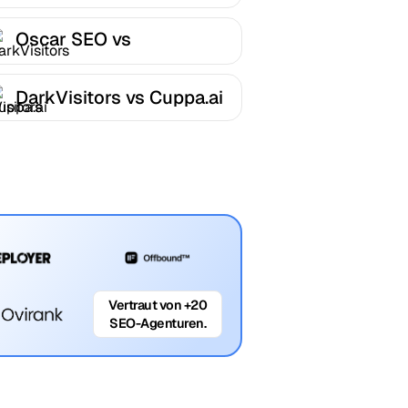
Oscar SEO vs
DarkVisitors
DarkVisitors vs Cuppa.ai
Vertraut von +20
SEO-Agenturen.