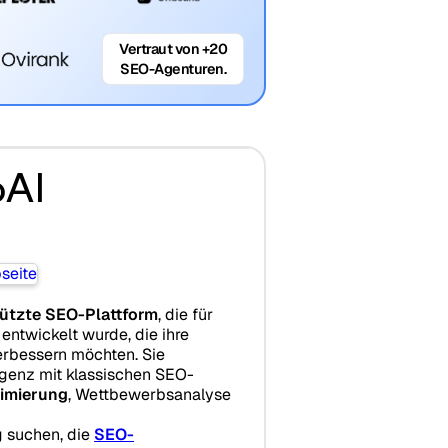
Vertraut von +20
SEO-Agenturen.
oAI
ützte SEO-Plattform
, die für
ntwickelt wurde, die ihre
rbessern möchten. Sie
ligenz mit klassischen SEO-
imierung
, Wettbewerbsanalyse
g suchen, die
SEO-