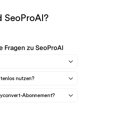
d SeoProAI?
te Fragen zu SeoProAI
stenlos nutzen?
Tryconvert-Abonnement?