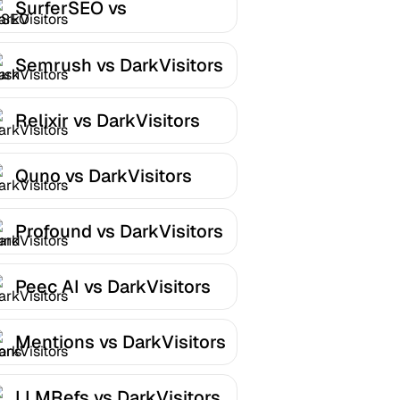
SurferSEO vs
DarkVisitors
Semrush vs DarkVisitors
Relixir vs DarkVisitors
Quno vs DarkVisitors
Profound vs DarkVisitors
Peec AI vs DarkVisitors
Mentions vs DarkVisitors
LLMRefs vs DarkVisitors