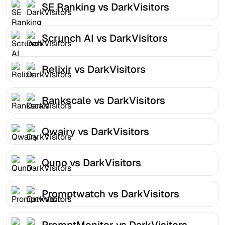
SE Ranking vs DarkVisitors
Scrunch AI vs DarkVisitors
Relixir vs DarkVisitors
Rankscale vs DarkVisitors
Qwairy vs DarkVisitors
Quno vs DarkVisitors
Promptwatch vs DarkVisitors
PromptMonitor vs DarkVisitors