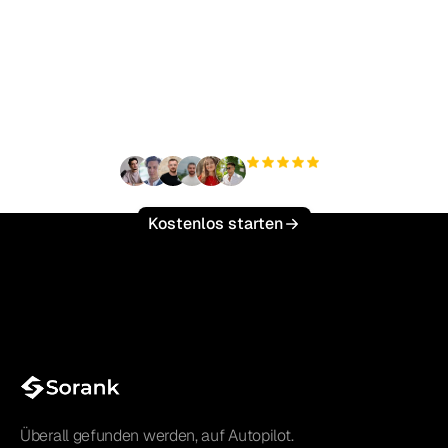
Bereit, Ihren organischen
Traffic mühelos zu
skalieren?
+3'000
Nutzer
Kostenlos starten
Überall gefunden werden, auf Autopilot.