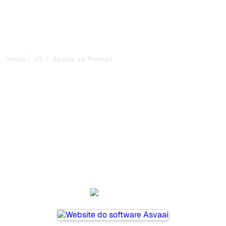
/
/
Início
VS
Asvaai vs Promptwatch
Asvaai vs Promptwatch:
minha comparação
honesta para 2026
Asvaai and Promptwatch are two popular tools for
tracking visibility in AI systems, but which one is best for
your needs?
We compare their features, pricing, and benefits to help
you choose the AI SEO tool that fits your strategy.
Asvaai