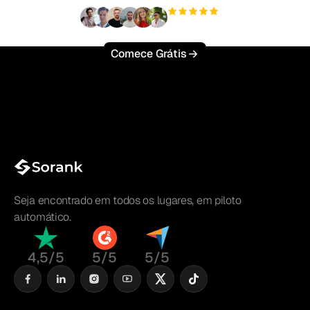
+3'000
usuários
Comece Grátis
Seja encontrado em todos os lugares, em piloto
automático.
4,5/5
5/5
5/5