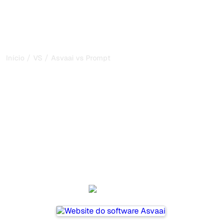
/
/
Início
VS
Asvaai vs PromptMonitor
Asvaai vs PromptMonitor:
minha comparação
honesta para 2026
Asvaai and PromptMonitor are two popular tools for
tracking visibility in AI systems, but which one is best for
your needs?
We compare their features, pricing, and benefits to help
you choose the AI SEO tool that fits your strategy.
Asvaai