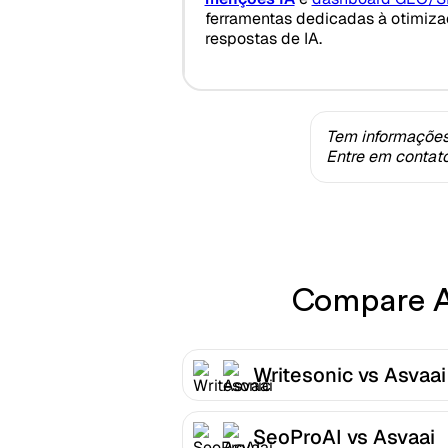
ferramentas dedicadas à otimizaç
respostas de IA.
Tem informações
Entre em contat
Compare As
Writesonic vs Asvaai
SeoProAI vs Asvaai