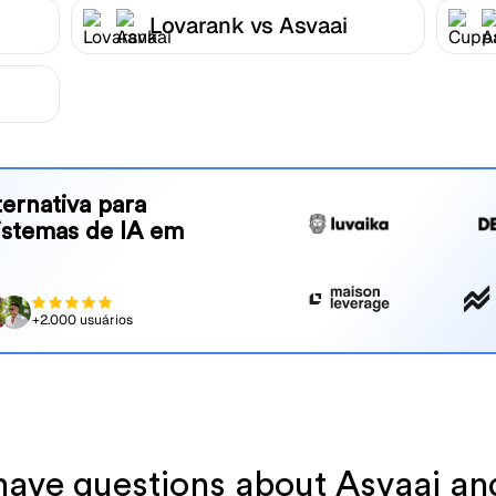
Lovarank vs Asvaai
ernativa para
sistemas de IA em
+2.000 usuários
 have questions about Asvaai a