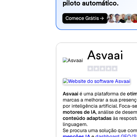
piloto automático.
Comece Grátis
Asvaai
Asvaai
é uma plataforma de
otim
marcas a melhorar a sua presenç
por inteligência artificial. Foca-s
motores de IA
, análise de dese
conteúdo adaptadas
às respost
linguagem.
Se procura uma solução que co
menções IA
e
dashboard GEO/