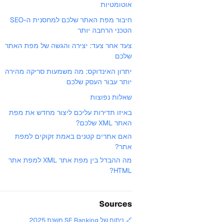
אוטומטיות
חיבור מפת האתר שלכם למחסנית ה-SEO
הטכני הרחבה יותר
צעד אחר צעד: יצירה והגשה של מפת האתר
שלכם
יתרון האינדוקס: מה משמעות סריקה מהירה
יותר עבור העסק שלכם
שאלות נפוצות
באיזו תדירות עליכם ליצור מחדש את מפת
האתר XML שלכם?
האם אתרים קטנים באמת זקוקים למפת
אתר?
מה ההבדל בין מפת אתר XML למפת אתר
HTML?
Sources
🔗 ניתוח של SE Ranking משנת 2025