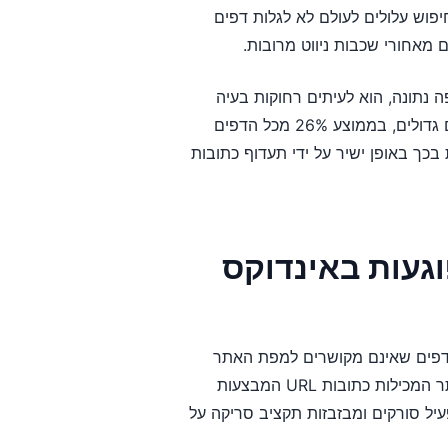
יפוש עלולים לעולם לא לגלות דפים
 מאחורי שכבות ניווט מרובות.
Go סורקת באתר בתקופה נתונה, הוא לעיתים רחוקות בעיה
עבור אתרים עם פחות מ-10,000 דפים. עם זאת, עבור אתרים גדולים, בממוצע 26% מכל הדפים
כך באופן ישיר על ידי תעדוף כתובות
געות באינדוקס
שנת 2025, ל-23% מהאתרים יש דפים שאינם מקושרים למפת האתר
XML שלהם בקובץ ה-robots.txt, וליותר מ-17% יש מפות אתר המכילות כתובות URL המבצעות
ופן פעיל סורקים ומבזבזות תקציב סריקה על