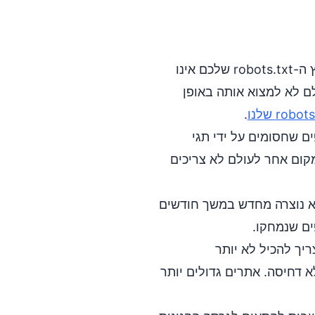
אם קובץ ה-robots.txt שלכם אינו
ם לא למצוא אותה באופן
.
ם שחסומים על ידי תגי
canonical המצביעים למקום אחר לעולם לא צריכים
נוצרה מחדש במשך חודשים
ים שנמחקו.
קובץ מפת אתר XML צריך להכיל לא יותר
50 כתובות URL ואסור שיעבור 50 MB ללא דחיסה. אתרים גדולים יותר