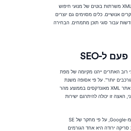
ישנם מספר סוגי מפות אתר שמחולל יכול להפיק. מפות אתר XML משרתות בוטים של מנועי חיפוש
ווטית למבקרים אנושיים. כלים מסוימים גם יוצרים
שות עבור סוגי תוכן מתמחים. הבחירה
ם ל-SEO
פת אתר? Google עצמה מודה כי רוב האתרים ייהנו מקיומה של מפת
ורכבים יותר". על פי אסופה משנת
2026 של Searchlab המצטטת נתוני Moz, אתרים עם מפות אתר XML מאונדקסים בממוצע מהר
וש אורגני, האצה זו יכולה להיתרגם ישירות
הסיכון גבוה. כ-94% מכל דפי האינטרנט אינם מקבלים תנועה מ-Google, על פי מחקר של SE
ך, יכולת סריקה ירודה היא אחד הגורמים