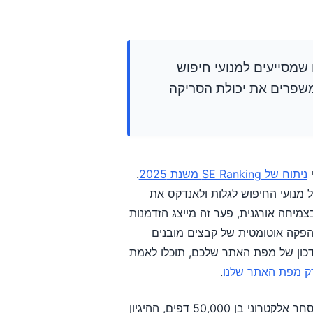
 יוצר קובצי XML מובנים שמסייעים למנועי חיפוש
 את הדפים שלכם מהר יותר בעד 33%, ומשפרים את יכולת הסריקה
ניתוח של SE Ranking משנת 2025
.
נועי החיפוש לגלות ולאנדקס את
צמיחה אורגנית, פער זה מייצג הזדמנות
 הפקה אוטומטית של קבצים מובנים
עדכון של מפת האתר שלכם, תוכלו לאמת
ק מפת האתר שלנו
.
בין אם אתם מנהלים תיק עבודות בן חמישה דפים או קטלוג מסחר אלקטרוני בן 50,000 דפים, ההיגיון