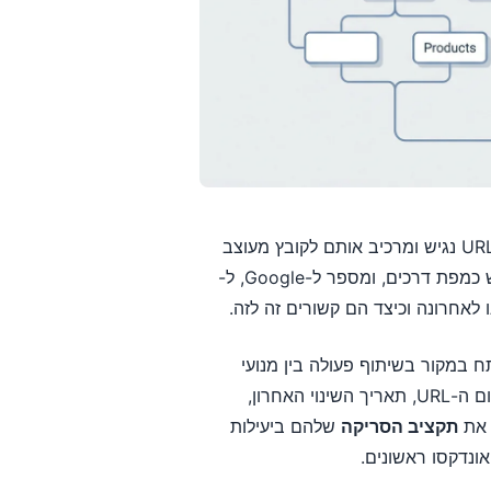
מחולל מפת אתר הוא כלי שסורק את האתר שלכם, מזהה כל URL נגיש ומרכיב אותם לקובץ מעוצב
(בדרך כלל XML) שמנועי חיפוש יכולים לקרוא. קובץ זה משמש כמפת דרכים, ומספר ל-Google, ל-
 במקור בשיתוף פעולה בין מנועי
חיפוש מרכזיים. כל רשומה בקובץ מכילה מטא-נתונים כגון מיקום ה-URL, תאריך השינוי האחרון,
ת את
תקציב הסריקה
שלהם ביעילות
ונדקסו ראשונים.