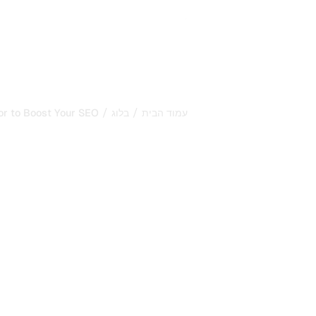
/
/
עמוד הבית
בלוג
or to Boost Your SEO
 Use a Sitemap
 to Boost Your
SEO
למדו כיצד מחולל מפת אתר מסייע למנועי
האתר שלכם מהר יותר. שיטות עבודה מומל
להצלחת SEO בשנת 2026.
פורסם ב:
7/8/2026
-
עודכן ב:
7/8/2026