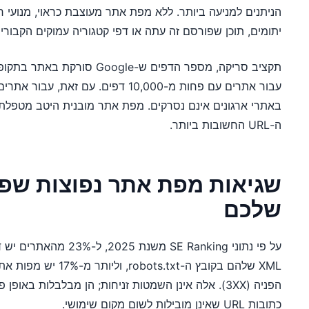
הניתנים למניעה ביותר. ללא מפת אתר מעוצבת כראוי, מנועי ח
יתומים, תוכן שפורסם זה עתה או דפי קטגוריה עמוקים הקבורים
תקציב סריקה, מספר הדפים ש-ogle
באתרי ארגונים אינם נסרקים. מפת אתר מובנית היטב מטפלת ב
ה-URL החשובות ביותר.
שגיאות מפת אתר נפוצות שפו
שלכם
על פי נתוני SE Ranking מ
הפניה (3XX). אלה אינן השמטות זניחות; הן מבלבלות בא
כתובות URL שאינן מובילות לשום מקום שימושי.