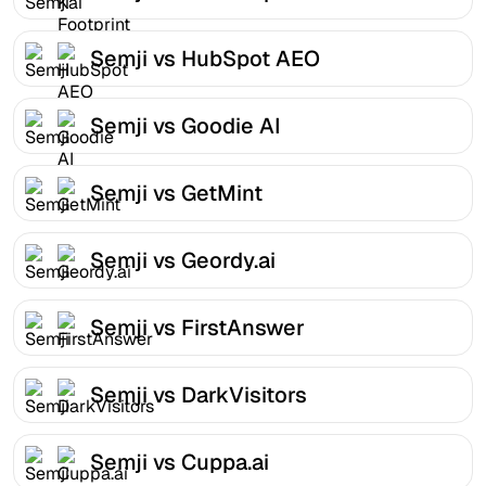
Semji vs HubSpot AEO
Semji vs Goodie AI
Semji vs GetMint
Semji vs Geordy.ai
Semji vs FirstAnswer
Semji vs DarkVisitors
Semji vs Cuppa.ai