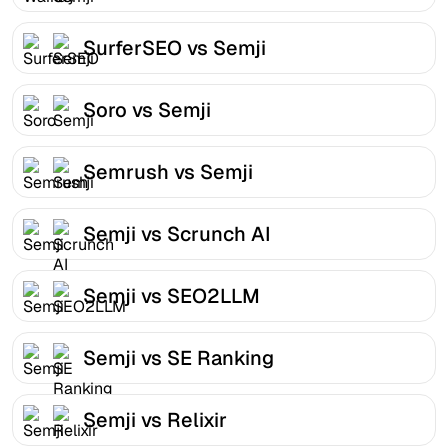
SurferSEO vs Semji
Soro vs Semji
Semrush vs Semji
Semji vs Scrunch AI
Semji vs SEO2LLM
Semji vs SE Ranking
Semji vs Relixir