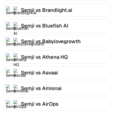
Semji vs Brandlight.ai
Semji vs Bluefish AI
Semji vs Babylovegrowth
Semji vs Athena HQ
Semji vs Asvaai
Semji vs Amionai
Semji vs AirOps