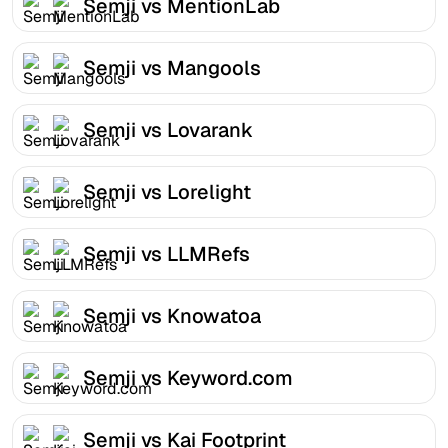
Semji vs MentionLab
Semji vs Mangools
Semji vs Lovarank
Semji vs Lorelight
Semji vs LLMRefs
Semji vs Knowatoa
Semji vs Keyword.com
Semji vs Kai Footprint