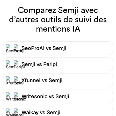
Comparez Semji avec
d’autres outils de suivi des
mentions IA
SeoProAI vs Semji
Semji vs Peripl
Xfunnel vs Semji
Writesonic vs Semji
Waikay vs Semji