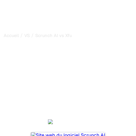
/
/
Accueil
VS
Scrunch AI vs Xfunnel
Scrunch AI vs Xfunnel : ma
comparaison honnête
pour 2026
Scrunch AI et Xfunnel sont deux outils populaires pour
suivre la visibilité dans les systèmes d’IA, mais lequel
répond le mieux à vos besoins ?
Nous comparons leurs fonctionnalités, leurs tarifs et leurs
avantages pour vous aider à choisir l’outil d’IA SEO le
plus adapté à votre stratégie.
Scrunch AI