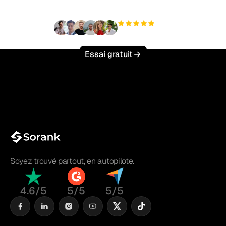
+3 000
utilisateurs
Essai gratuit
Soyez trouvé partout, en autopilote.
4.6/5
5/5
5/5