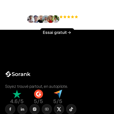
effort ?
+3 000
utilisateurs
Essai gratuit
Soyez trouvé partout, en autopilote.
4.6/5
5/5
5/5