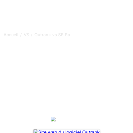
/
/
Accueil
VS
Outrank vs SE Ranking
Outrank vs SE Ranking :
ma comparaison honnête
pour 2026
Outrank et SE Ranking sont deux outils populaires pour
suivre la visibilité dans les systèmes d’IA, mais lequel
répond le mieux à vos besoins ?
Nous comparons leurs fonctionnalités, leurs tarifs et leurs
avantages pour vous aider à choisir l’outil d’IA SEO le
plus adapté à votre stratégie.
Outrank