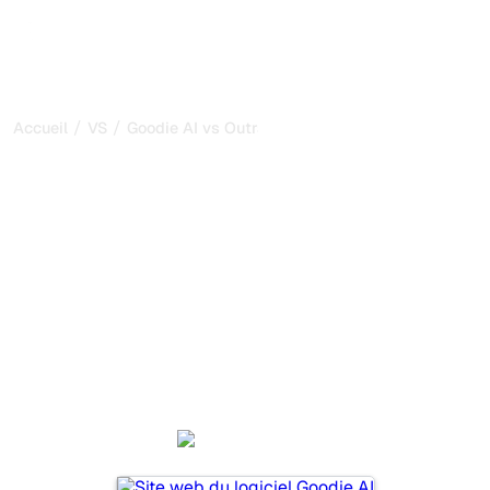
/
/
Accueil
VS
Goodie AI vs Outrank
Goodie AI vs Outrank : ma
comparaison honnête
pour 2026
Goodie AI et Outrank sont deux outils populaires pour
suivre la visibilité dans les systèmes d’IA, mais lequel
répond le mieux à vos besoins ?
Nous comparons leurs fonctionnalités, leurs tarifs et leurs
avantages pour vous aider à choisir l’outil d’IA SEO le
plus adapté à votre stratégie.
Goodie AI