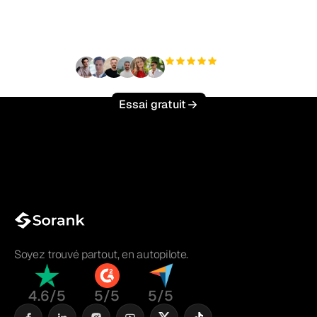
effort ?
+3 000
utilisateurs
Essai gratuit
Soyez trouvé partout, en autopilote.
4.6/5
5/5
5/5