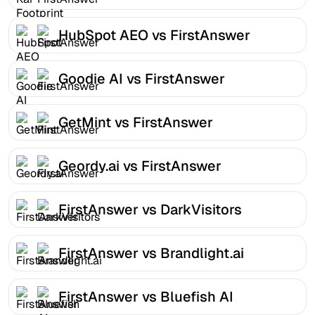
HubSpot AEO vs FirstAnswer
Goodie AI vs FirstAnswer
GetMint vs FirstAnswer
Geordy.ai vs FirstAnswer
FirstAnswer vs DarkVisitors
FirstAnswer vs Brandlight.ai
FirstAnswer vs Bluefish AI