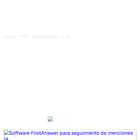
/
/
Inicio
VS
FirstAnswer vs Qwairy
FirstAnswer vs Qwairy: mi
comparación honesta para
2026
FirstAnswer and Qwairy are two popular tools for
tracking visibility in AI systems, but which one is best for
your needs?
We compare their features, pricing, and benefits to help
you choose the AI SEO tool that fits your strategy.
FirstAnswer