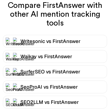
Compare FirstAnswer with
other AI mention tracking
tools
Writesonic vs FirstAnswer
Waikay vs FirstAnswer
SurferSEO vs FirstAnswer
SeoProAI vs FirstAnswer
SEO2LLM vs FirstAnswer