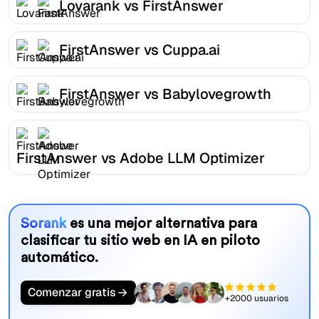
Lovarank vs FirstAnswer
FirstAnswer vs Cuppa.ai
FirstAnswer vs Babylovegrowth
FirstAnswer vs Adobe LLM Optimizer
Sorank
es una mejor alternativa para
clasificar tu sitio web en IA en piloto
automático.
Comenzar gratis
+2000 usuarios