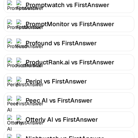
Promptwatch vs FirstAnswer
PromptMonitor vs FirstAnswer
Profound vs FirstAnswer
ProductRank.ai vs FirstAnswer
Peripl vs FirstAnswer
Peec AI vs FirstAnswer
Otterly AI vs FirstAnswer