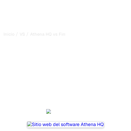
/
/
Inicio
VS
Athena HQ vs FirstAnswer
Athena HQ vs FirstAnswer:
mi comparación honesta
para 2026
Athena HQ and FirstAnswer are two popular tools for
tracking visibility in AI systems, but which one is best for
your needs?
We compare their features, pricing, and benefits to help
you choose the AI SEO tool that fits your strategy.
Athena HQ