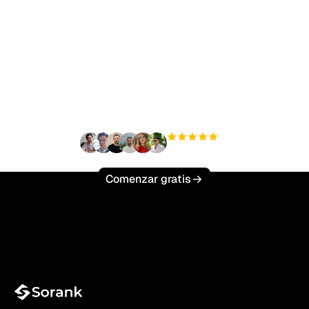
¿Listo para escalar tu
tráfico orgánico sin
esfuerzo?
+3'000
usuarios
Comenzar gratis