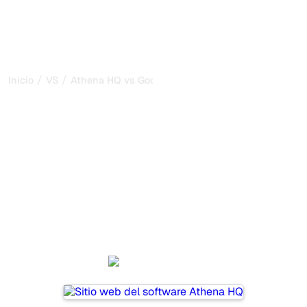
/
/
Inicio
VS
Athena HQ vs Goodie AI
Athena HQ vs Goodie AI:
mi comparación honesta
para 2026
Athena HQ and Goodie AI are two popular tools for
tracking visibility in AI systems, but which one is best for
your needs?
We compare their features, pricing, and benefits to help
you choose the AI SEO tool that fits your strategy.
Athena HQ