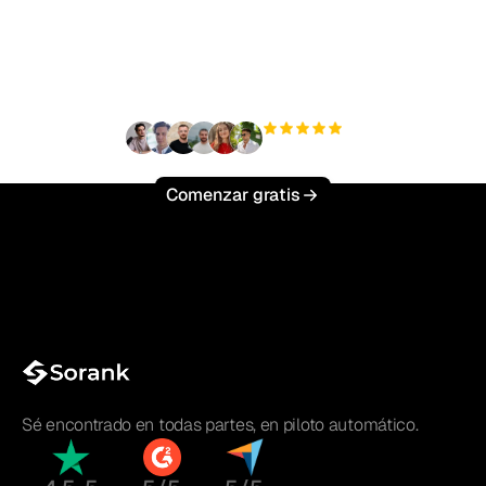
tráfico orgánico sin
esfuerzo?
+3'000
usuarios
Comenzar gratis
Sé encontrado en todas partes, en piloto automático.