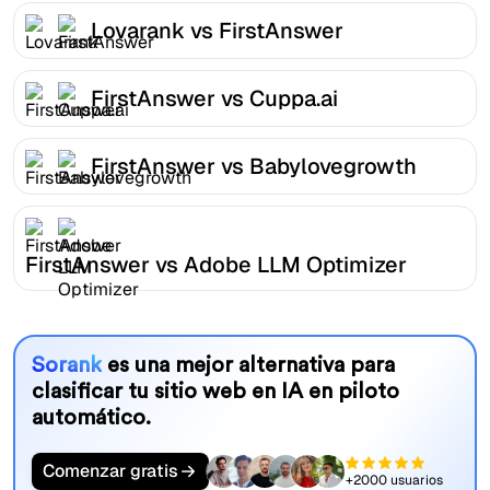
Lovarank vs FirstAnswer
FirstAnswer vs Cuppa.ai
FirstAnswer vs Babylovegrowth
FirstAnswer vs Adobe LLM Optimizer
Sorank
es una mejor alternativa para
clasificar tu sitio web en IA en piloto
automático.
Comenzar gratis
+2000 usuarios