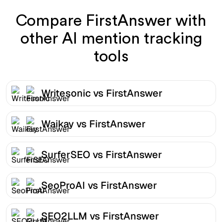
Compare FirstAnswer with
other AI mention tracking
tools
Writesonic vs FirstAnswer
Waikay vs FirstAnswer
SurferSEO vs FirstAnswer
SeoProAI vs FirstAnswer
SEO2LLM vs FirstAnswer