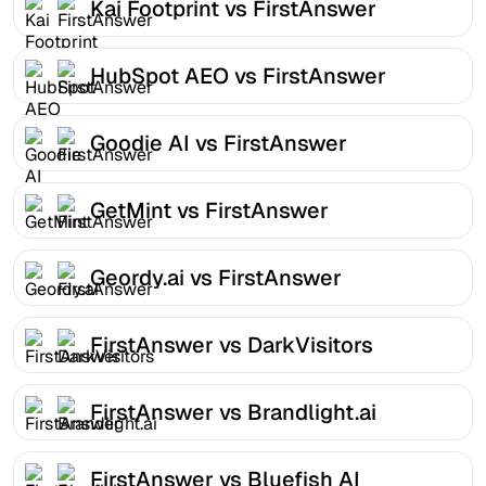
Kai Footprint vs FirstAnswer
HubSpot AEO vs FirstAnswer
Goodie AI vs FirstAnswer
GetMint vs FirstAnswer
Geordy.ai vs FirstAnswer
FirstAnswer vs DarkVisitors
FirstAnswer vs Brandlight.ai
FirstAnswer vs Bluefish AI