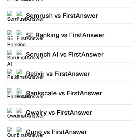
Semrush vs FirstAnswer
SE Ranking vs FirstAnswer
Scrunch AI vs FirstAnswer
Relixir vs FirstAnswer
Rankscale vs FirstAnswer
Qwairy vs FirstAnswer
Quno vs FirstAnswer