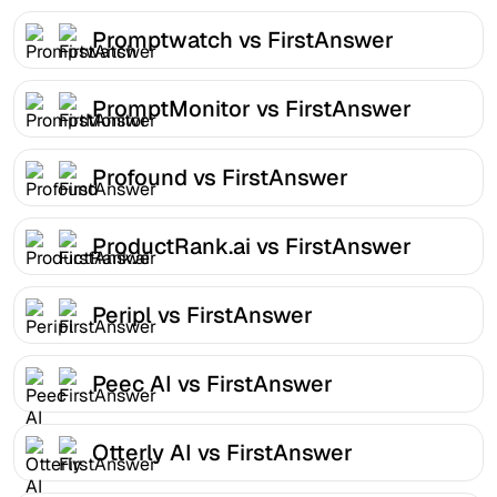
Promptwatch vs FirstAnswer
PromptMonitor vs FirstAnswer
Profound vs FirstAnswer
ProductRank.ai vs FirstAnswer
Peripl vs FirstAnswer
Peec AI vs FirstAnswer
Otterly AI vs FirstAnswer