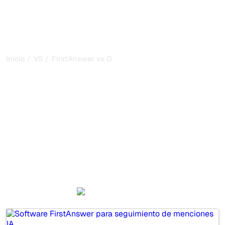
/
/
Inicio
VS
FirstAnswer vs Otterly AI
FirstAnswer vs Otterly AI:
mi comparación honesta
para 2026
FirstAnswer and Otterly AI are two popular tools for
tracking visibility in AI systems, but which one is best for
your needs?
We compare their features, pricing, and benefits to help
you choose the AI SEO tool that fits your strategy.
FirstAnswer