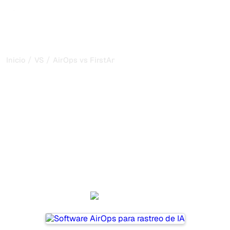
/
/
Inicio
VS
AirOps vs FirstAnswer
AirOps vs FirstAnswer: mi
comparación honesta para
2026
AirOps and FirstAnswer are two popular tools for tracking
visibility in AI systems, but which one is best for your
needs?
We compare their features, pricing, and benefits to help
you choose the AI SEO tool that fits your strategy.
AirOps