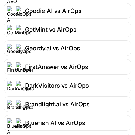
Goodie AI vs AirOps
GetMint vs AirOps
Geordy.ai vs AirOps
FirstAnswer vs AirOps
DarkVisitors vs AirOps
Brandlight.ai vs AirOps
Bluefish AI vs AirOps