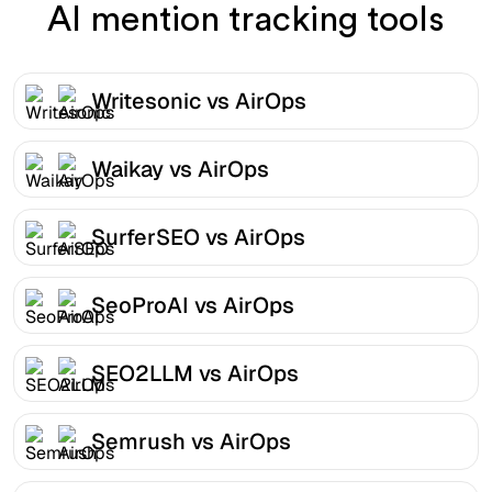
AI mention tracking tools
Writesonic vs AirOps
Waikay vs AirOps
SurferSEO vs AirOps
SeoProAI vs AirOps
SEO2LLM vs AirOps
Semrush vs AirOps