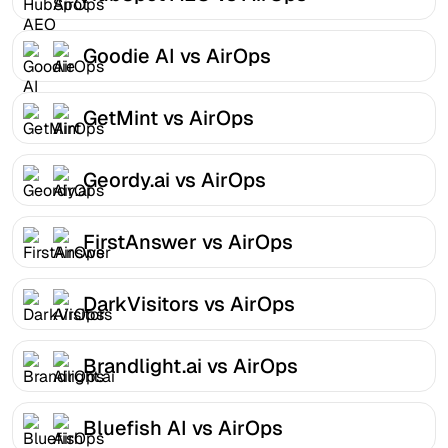
Goodie AI vs AirOps
GetMint vs AirOps
Geordy.ai vs AirOps
FirstAnswer vs AirOps
DarkVisitors vs AirOps
Brandlight.ai vs AirOps
Bluefish AI vs AirOps