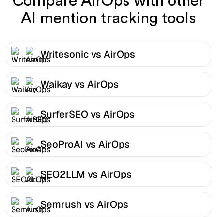
Compare AirOps with other
AI mention tracking tools
Writesonic vs AirOps
Waikay vs AirOps
SurferSEO vs AirOps
SeoProAI vs AirOps
SEO2LLM vs AirOps
Semrush vs AirOps