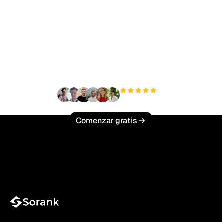
¿Listo para escalar tu
tráfico orgánico sin
esfuerzo?
+3'000
usuarios
Comenzar gratis