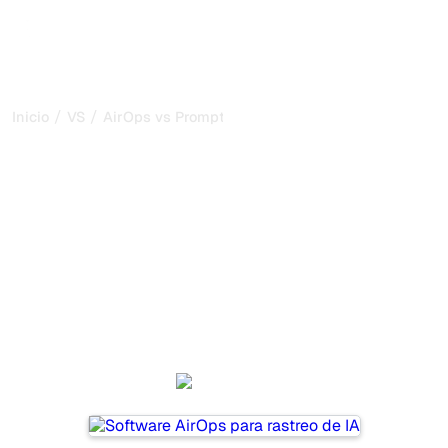
/
/
Inicio
VS
AirOps vs PromptMonitor
AirOps vs PromptMonitor:
mi comparación honesta
para 2026
AirOps and PromptMonitor are two popular tools for
tracking visibility in AI systems, but which one is best for
your needs?
We compare their features, pricing, and benefits to help
you choose the AI SEO tool that fits your strategy.
AirOps